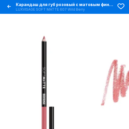
Карандаш для губ розовый с матовым финишем и хорошей растушёвкой
LUXVISAGE SOFT MATTE 607 Wild Berry