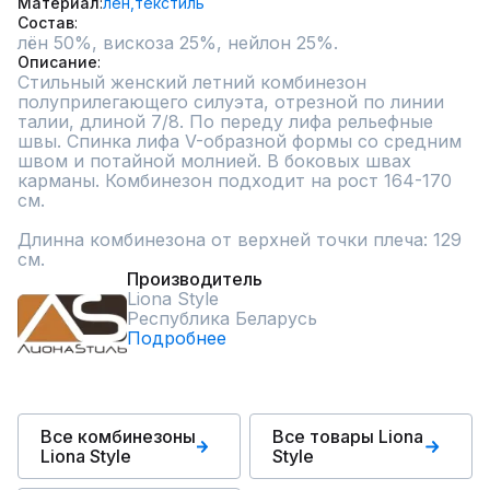
Материал
лен,
текстиль
Состав
лён 50%, вискоза 25%, нейлон 25%.
Описание
Стильный женский летний комбинезон 
полуприлегающего силуэта, отрезной по линии 
талии, длиной 7/8. По переду лифа рельефные 
швы. Спинка лифа V-образной формы со средним 
швом и потайной молнией. В боковых швах 
карманы. Комбинезон подходит на рост 164-170 
см.

Длинна комбинезона от верхней точки плеча: 129 
см.
Производитель
Liona Style
Республика Беларусь
Подробнее
Все комбинезоны
Все товары Liona
Liona Style
Style