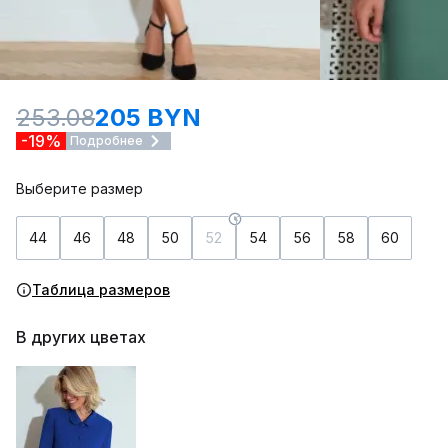
253.08
205 BYN
-19%
Подробнее
Выберите размер
44
46
48
50
52
54
56
58
60
Таблица размеров
В других цветах