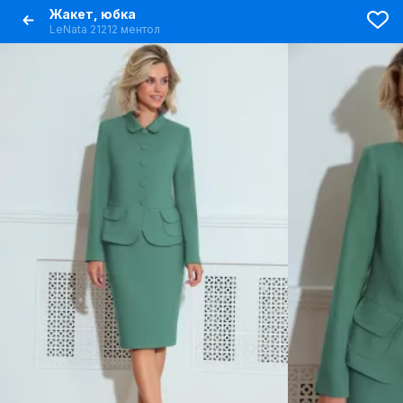
Жакет, юбка
LeNata 21212 ментол