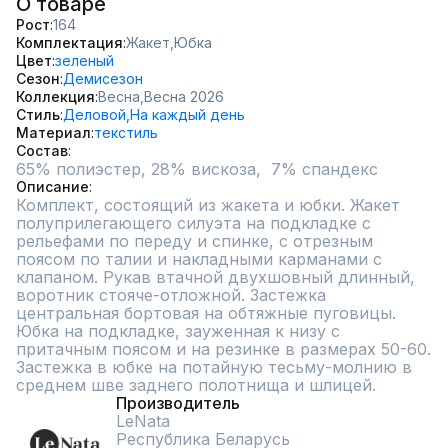
О товаре
Рост
164
Комплектация
Жакет,
Юбка
Цвет
зеленый
Сезон
Демисезон
Коллекция
Весна,
Весна 2026
Стиль
Деловой,
На каждый день
Материал
текстиль
Состав
65% полиэстер, 28% вискоза,  7% спандекс
Описание
Комплект, состоящий из жакета и юбки. Жакет 
полуприлегающего силуэта на подкладке с 
рельефами по переду и спинке, с отрезным 
поясом по талии и накладными карманами с 
клапаном. Рукав втачной двухшовный длинный, 
воротник стояче-отложной. Застежка 
центральная бортовая на обтяжные пуговицы. 
Юбка на подкладке, зауженная к низу с 
притачным поясом и на резинке в размерах 50-60. 
Застежка в юбке на потайную тесьму-молнию в 
среднем шве заднего полотнища и шлицей.
Производитель
LeNata
Республика Беларусь