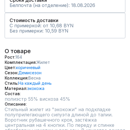
Сроки доставки
Белпочта (на отделение): 18.08.2026
Стоимость доставки
С примеркой: от 10,68 BYN
Без примерки: 10,59 BYN
О товаре
Рост
164
Комплектация
Жилет
Цвет
коричневый
Сезон
Демисезон
Коллекция
Весна
Стиль
На каждый день
Материал
экокожа
Состав
полиэстр 55% вискоза 45%
Описание
Стильный жилет из "экокожи" на подкладке 
полуприлегающего силуэта длиной до талии. 
Воротник рубашечного кроя, застёжка 
центральная на 4 кнопки. По переду и спинке 