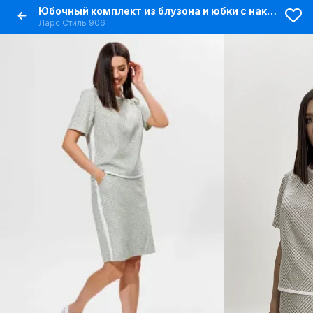
Юбочный комплект из блузона и юбки с накладными карманами
Ларс Стиль 906