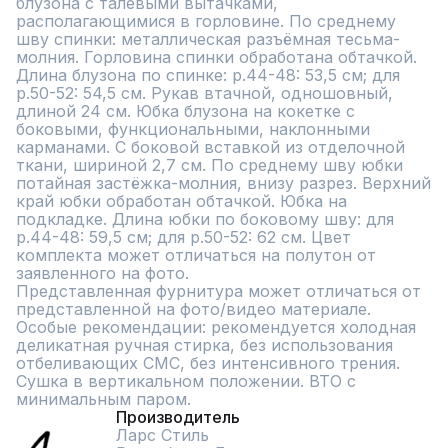
блузона с талевыми вытачками, 
располагающимися в горловине. По среднему 
шву спинки: металлическая разъёмная тесьма-
молния. Горловина спинки обработана обтачкой. 
Длина блузона по спинке: р.44-48: 53,5 см; для 
р.50-52: 54,5 см. Рукав втачной, одношовный, 
длиной 24 см. Юбка блузона на кокетке с 
боковыми, функциональными, наклонными 
карманами. С боковой вставкой из отделочной 
ткани, шириной 2,7 см. По среднему шву юбки 
потайная застёжка-молния, внизу разрез. Верхний 
край юбки обработан обтачкой. Юбка на 
подкладке. Длина юбки по боковому шву: для 
р.44-48: 59,5 см; для р.50-52: 62 см. Цвет 
комплекта может отличаться на полутон от 
заявленного на фото.

Представленная фурнитура может отличаться от 
представленной на фото/видео материале.

Особые рекомендации: рекомендуется холодная 
деликатная ручная стирка, без использования 
отбеливающих СМС, без интенсивного трения. 
Сушка в вертикальном положении. ВТО с 
минимальным паром.
Производитель
Ларс Стиль