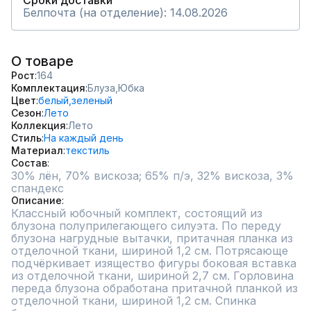
Сроки доставки
Белпочта (на отделение): 14.08.2026
О товаре
Рост
164
Комплектация
Блуза,
Юбка
Цвет
белый,
зеленый
Сезон
Лето
Коллекция
Лето
Стиль
На каждый день
Материал
текстиль
Состав
30% лён, 70% вискоза; 65% п/э, 32% вискоза, 3% 
спандекс
Описание
Классный юбочный комплект, состоящий из 
блузона полуприлегающего силуэта. По переду 
блузона нагрудные вытачки, притачная планка из 
отделочной ткани, шириной 1,2 см. Потрясающе 
подчёркивает изящество фигуры боковая вставка 
из отделочной ткани, шириной 2,7 см. Горловина 
переда блузона обработана притачной планкой из 
отделочной ткани, шириной 1,2 см. Спинка 