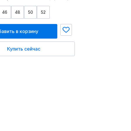
46
48
50
52
авить в корзину
Купить сейчас