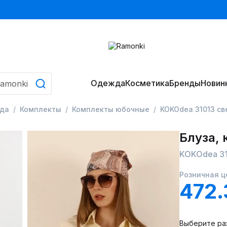
Одежда
Косметика
Бренды
Новин
да
Комплекты
Комплекты юбочные
KOKOdea 31013 с
Блуза,
KOKOdea 31
Розничная ц
472.
Выберите ра