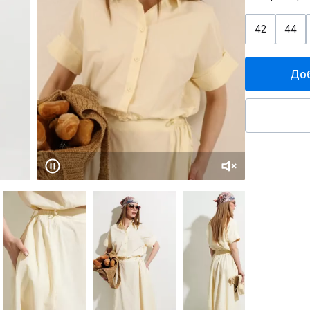
42
44
Доб