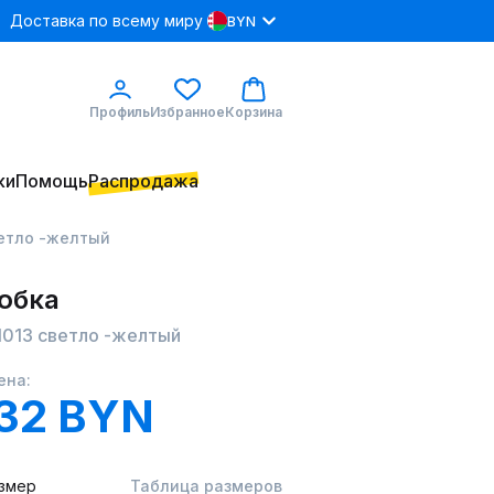
Доставка по всему миру
BYN
Профиль
Избранное
Корзина
ки
Помощь
Распродажа
ветло -желтый
 юбка
013 светло -желтый
ена:
32 BYN
змер
Таблица размеров