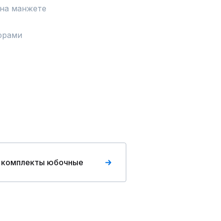
на манжете

орами

 комплекты юбочные