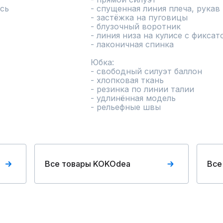
сь
- спущенная линия плеча, рукав 
- застёжка на пуговицы

- блузочный воротник

- линия низа на кулисе с фиксат
- лаконичная спинка

Юбка:

- свободный силуэт баллон

- хлопковая ткань

- резинка по линии талии

- удлинённая модель

- рельефные швы
Все товары KOKOdea
Все