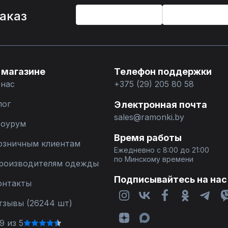
%
заказ
 магазине
Телефон поддержки
 нас
+375 (29) 205 80 58
лог
Электронная почта
sales@ramonki.by
оурум
Время работы
озничным клиентам
Ежедневно с 8:00 до 21:00
по Минскому времени
роизводителям одежды
Подписывайтесь на нас
онтакты
тзывы (26244 шт)
9 из 5