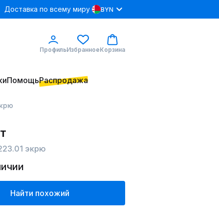
Доставка по всему миру
BYN
Профиль
Избранное
Корзина
ки
Помощь
Распродажа
экрю
т
223.01 экрю
личии
Найти похожий