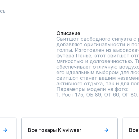
сь
Описание
Свитшот свободного силуэта с р
добавляет оригинальности и поз
толпы. Изготовлен из высокока
футера Пенье, этот свитшот от
мягкостью и долговечностью. Тк
обеспечивает отличную воздухо
его идеальным выбором для люб
свитшот станет вашим незамени
активного отдыха, так и для по
Параметры модели на фото:

1. Рост 175, ОБ 89, ОТ 60, ОГ 80
Все товары Kivviwear
Все