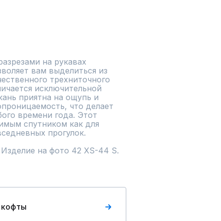
азрезами на рукавах 
воляет вам выделиться из 
чественного трехниточного 
личается исключительной 
ань приятна на ощупь и 
проницаемость, что делает 
ого времени года. Этот 
мым спутником как для 
вседневных прогулок.

. Изделие на фото 42 XS-44 S.
 кофты