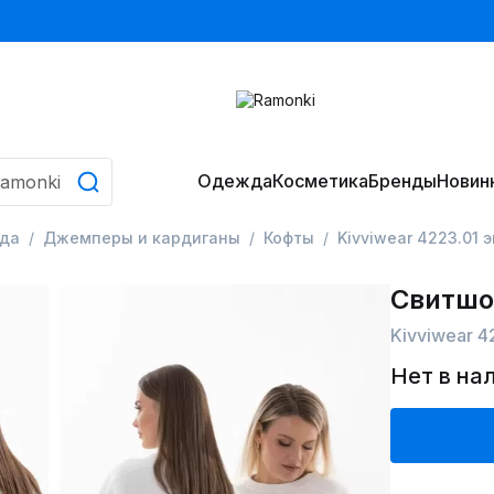
Одежда
Косметика
Бренды
Новин
да
Джемперы и кардиганы
Кофты
Kivviwear 4223.01 
Свитшо
Kivviwear 4
Нет в на