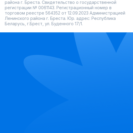
района г. Бреста. Свидетельство о государственной
регистрации № 0061143. Регистрационный номер в
торговом реестре 564352 от 12.09.2023 Администрацией
Ленинского района г. Бреста. Юр. адрес: Республика
Беларусь, г.Брест, ул. Буденного 17/1.