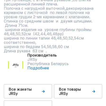
расширенной линией плеча.

Полочка с нагрудной выточкой,декорирована 
карманом с листочкой  по левой полочке на 
уровне грудии 2-мя карманами с клапанами. 

Спинка со средним швом  и  двумя шлицами.

 Длина 71см.  

 ширина изделия на  уровне глубины проймы   
46,48,50,52см  (42,44,46,48рр)  

ширина по линии талии 46,48,50,52,54см 
соответственно, 

ширина по бедрам 54,56,58,60 см 

Длина рукава  63 см  .
Производитель
JRSy
Республика Беларусь
Подробнее
Все жакеты
Все товары
JRSy
JRSy