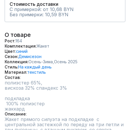
Стоимость доставки
С примеркой: от 10,68 BYN
Без примерки: 10,59 BYN
О товаре
Рост
164
Комплектация
Жакет
Цвет
синий
Сезон
Демисезон
Коллекция
Осень-Зима,
Осень 2025
Стиль
На каждый день
Материал
текстиль
Состав
полиэстер 65%,

вискоза 32% спандекс 3% 

подкладка

 100% полиэстер 

жаккард
Описание
Жакет прямого силуэта на подкладке  с 
центральной застежкой по переду на три петли и 
три пуговицы, с втачным рукавом ,со слегка 