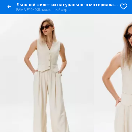
Льняной жилет из натурального материала для стильных образов
FAMA F10-03L молочный экрю