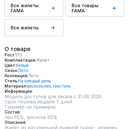
Все жилеты
Все товары
FAMA
FAMA
Все жилеты
О товаре
Рост
170
Комплектация
Жилет
Цвет
белый
Сезон
Лето
Коллекция
Лето
Стиль
На каждый день
Материал
вискоза,
лен,
текстиль
Информация
Модель доступна для заказа с 31.08.2026
Срок пошива модели 7 дней
1 размер на примерку
Состав
лён 55%, вискоза 45%
Описание
Жилет из натуральной льняной ткани - идеален 