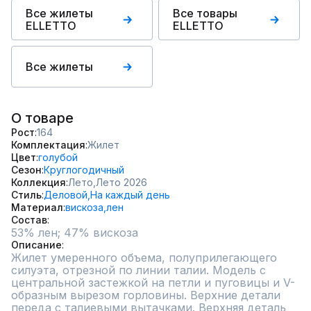
Все жилеты
Все товары
ELLETTO
ELLETTO
Все жилеты
О товаре
Рост
164
Комплектация
Жилет
Цвет
голубой
Сезон
Круглогодичный
Коллекция
Лето,
Лето 2026
Стиль
Деловой,
На каждый день
Материал
вискоза,
лен
Состав
Описание
Жилет умеренного объема, полуприлегающего 
силуэта, отрезной по линии талии. Модель с 
центральной застежкой на петли и пуговицы и V-
образным вырезом горловины. Верхние детали 
переда с талиевыми вытачками. Верхняя деталь 