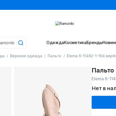
Одежда
Косметика
Бренды
Новин
да
Верхняя одежда
Пальто
Elema 6-11462-1-164 вер
Пальто
Elema 6-11
Нет в на