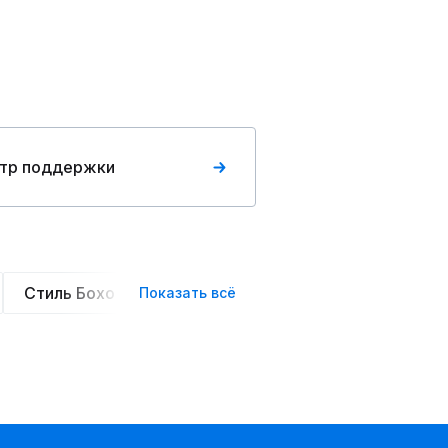
тр поддержки
Стиль Бохо
Элегантные
Оверсайз
Сте
Показать всё