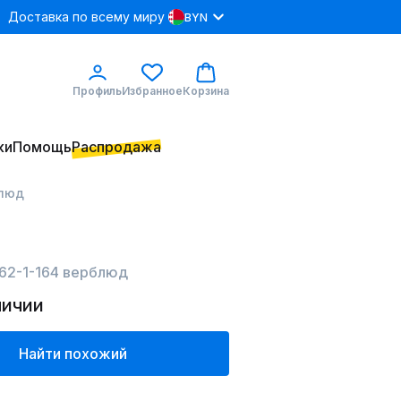
Доставка по всему миру
BYN
Профиль
Избранное
Корзина
ки
Помощь
Распродажа
блюд
462-1-164 верблюд
личии
Найти похожий