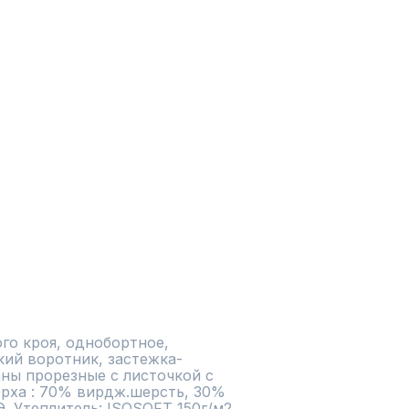
го кроя, однобортное, 
кий воротник, застежка- 
ны прорезные с листочкой с 
рха : 70% вирдж.шерсть, 30% 
. Утеплитель: ISOSOFT 150г/м2 