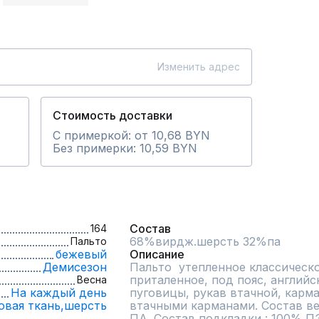
Изменить адрес
Стоимость доставки
С примеркой: от 10,68 BYN
Без примерки: 10,59 BYN
Состав
164
68%вирдж.шерсть 32%па
Пальто
бежевый
Описание
Демисезон
Пальто  утепленное классическо
приталенное, под пояс, английс
Весна
На каждый день
пуговицы, рукав втачной, карма
овая ткань,
шерсть
втачными карманами. Состав ве
ПА. Состав подкладки : 100% ПЭ