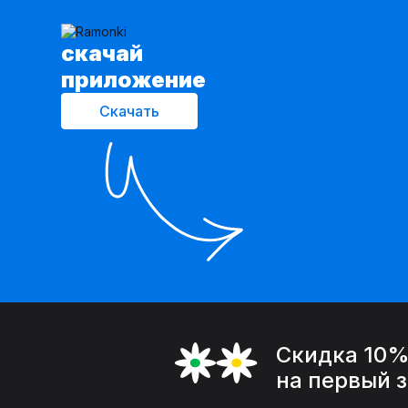
cкачай
приложение
Скачать
Скидка 10
на первый 