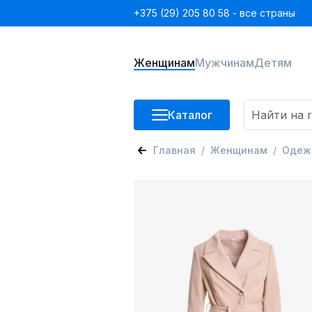
+375 (29) 205 80 58 - все страны
Женщинам
Мужчинам
Детям
Каталог
Главная
Женщинам
Одеж