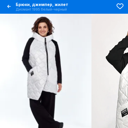
Брюки, джемпер, жилет
Диомант 1995 белый-черный