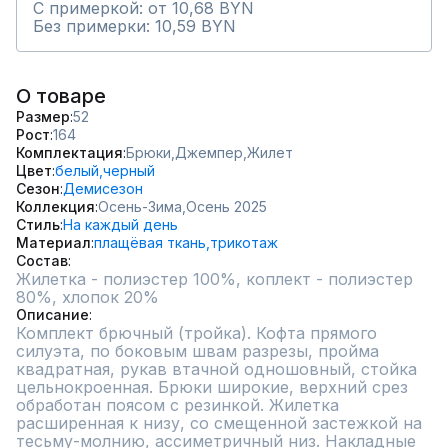
С примеркой: от 10,68 BYN
Без примерки: 10,59 BYN
О товаре
Размер
52
Рост
164
Комплектация
Брюки,
Джемпер,
Жилет
Цвет
белый,
черный
Сезон
Демисезон
Коллекция
Осень-Зима,
Осень 2025
Стиль
На каждый день
Материал
плащёвая ткань,
трикотаж
Состав
Жилетка - полиэстер 100%, коплект - полиэстер 
80%, хлопок 20%
Описание
Комплект брючный (тройка). Кофта прямого 
силуэта, по боковым швам разрезы, пройма 
квадратная, рукав втачной одношовный, стойка 
цельнокроенная. Брюки широкие, верхний срез 
обработан поясом с резинкой. Жилетка 
расширенная к низу, со смещенной застежкой на 
тесьму-молнию, ассиметричный низ. Накладные 