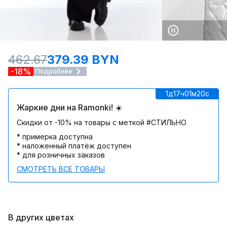
462.67
379.39 BYN
-18%
Подробнее
1д
17ч
01м
20c
Жаркие дни на Ramonki! ☀️
Скидки от -10% на товары с меткой #СТИЛЬНО
* примерка доступна
* наложенный платёж доступен
* для розничных заказов
СМОТРЕТЬ ВСЕ ТОВАРЫ
В других цветах