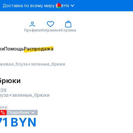
Доставка по всему миру
BYN
Профиль
Избранное
Корзина
ки
Помощь
Распродажа
бежевая_блуза+зеленые_брюки
 брюки
139
луза+зеленые_брюки
ена:
5%
Подробнее
71 BYN