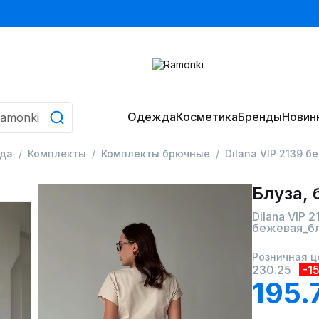
Одежда
Косметика
Бренды
Новин
да
Комплекты
Комплекты брючные
Dilana VIP 2139 
Блуза,
Dilana VIP 2
бежевая_б
Розничная ц
230.25
-1
195.