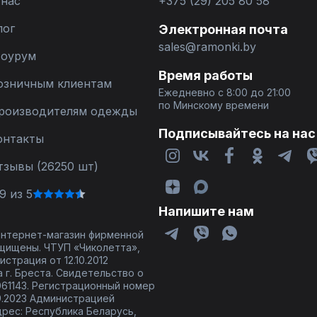
 нас
+375 (29) 205 80 58
лог
Электронная почта
sales@ramonki.by
оурум
Время работы
озничным клиентам
Ежедневно с 8:00 до 21:00
по Минскому времени
роизводителям одежды
Подписывайтесь на нас
онтакты
тзывы (26250 шт)
9 из 5
Напишите нам
 интернет-магазин фирменной
щищены. ЧТУП «Чиколетта»,
страция от 12.10.2012
 г. Бреста. Свидетельство о
61143. Регистрационный номер
9.2023 Администрацией
дрес: Республика Беларусь,