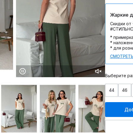
Жаркие дн
Скидки от 
#СТИЛЬН
* примерк
* наложен
* для розн
СМОТРЕТЬ
Выберите ра
44
46
Доб