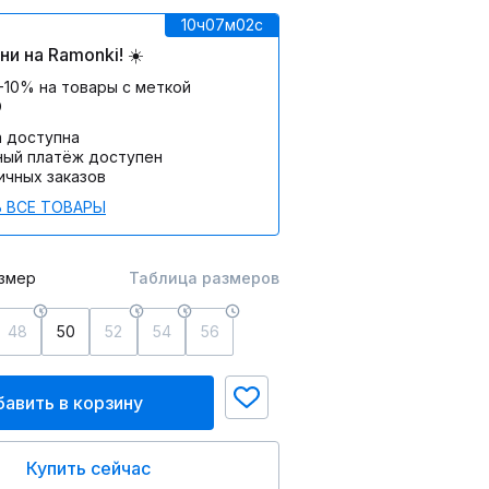
10ч
07м
02c
и на Ramonki! ☀️
-10% на товары с меткой
О
а доступна
ный платёж доступен
ичных заказов
 ВСЕ ТОВАРЫ
змер
Таблица размеров
48
50
52
54
56
авить в корзину
Купить сейчас