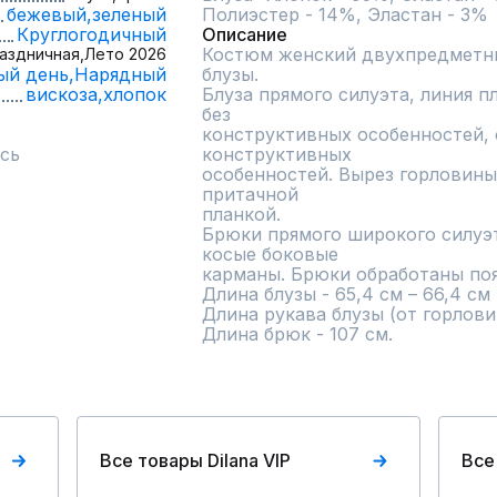
бежевый,
зеленый
Полиэстер - 14%, Эластан - 3%
Круглогодичный
Описание
Костюм женский двухпредметны
аздничная,
Лето 2026
ый день,
Нарядный
блузы.

вискоза,
хлопок
Блуза прямого силуэта, линия п
без

конструктивных особенностей, с
сь
конструктивных

особенностей. Вырез горловины
притачной

планкой.

Брюки прямого широкого силуэт
косые боковые

карманы. Брюки обработаны пояс
Длина блузы - 65,4 см – 66,4 см

Длина рукава блузы (от горловины
Длина брюк - 107 см.
Все товары Dilana VIP
Все