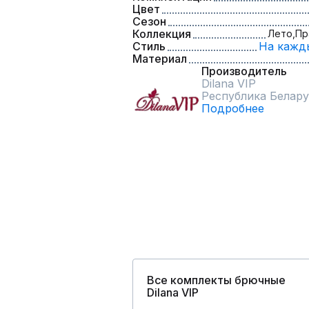
Цвет
Сезон
Коллекция
Лето,
Пр
Стиль
На кажд
Материал
Производитель
Dilana VIP
Республика Белару
Подробнее
Все комплекты брючные
Dilana VIP