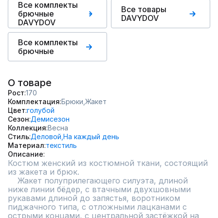
Все комплекты
Все товары
брючные
DAVYDOV
DAVYDOV
Все комплекты
брючные
О товаре
Рост
170
Комплектация
Брюки,
Жакет
Цвет
голубой
Сезон
Демисезон
Коллекция
Весна
Стиль
Деловой,
На каждый день
Материал
текстиль
Описание
Костюм женский из костюмной ткани, состоящий 
из жакета и брюк.

    Жакет полуприлегающего силуэта, длиной 
ниже линии бёдер, с втачными двухшовными 
рукавами длиной до запястья, воротником 
пиджачного типа, с отложными лацканами с 
острыми концами, с центральной застёжкой на 