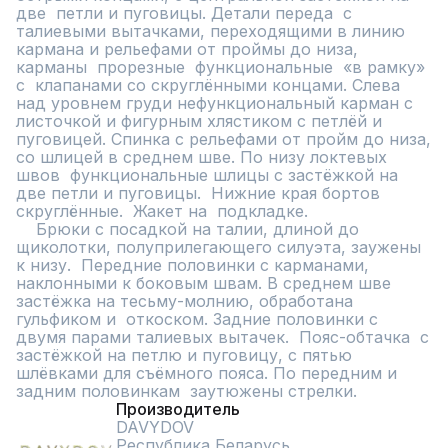
две  петли и пуговицы. Детали переда  с 
талиевыми вытачками, переходящими в линию 
кармана и рельефами от проймы до низа, 
карманы  прорезные  функциональные  «в рамку»  
с  клапанами со скруглёнными концами. Слева 
над уровнем груди нефункциональный карман с 
листочкой и фигурным хлястиком с петлёй и 
пуговицей. Спинка с рельефами от пройм до низа, 
со шлицей в среднем шве. По низу локтевых 
швов  функциональные шлицы с застёжкой на 
две петли и пуговицы.  Нижние края бортов  
скруглённые.  Жакет на  подкладке.  

    Брюки с посадкой на талии, длиной до 
щиколотки, полуприлегающего силуэта, заужены 
к низу.  Передние половинки с карманами, 
наклонными к боковым швам. В среднем шве 
застёжка на тесьму-молнию, обработана 
гульфиком и  откоском. Задние половинки с 
двумя парами талиевых вытачек.  Пояс-обтачка  с  
застёжкой на петлю и пуговицу, с пятью 
шлёвками для съёмного пояса. По передним и 
задним половинкам  заутюжены стрелки.
Производитель
DAVYDOV
Республика Беларусь