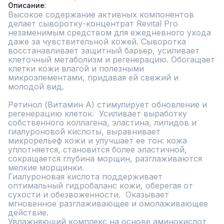
Описание
Высокое содержание активных компонентов 
делает сыворотку-концентрат Revital Pro 
незаменимым средством для ежедневного ухода 
даже за чувствительной кожей. Сыворотка 
восстанавливает защитный барьер, усиливает 
клеточный метаболизм и регенерацию. Обогащает 
клетки кожи влагой и полезными 
микроэлементами, придавая ей свежий и 
молодой вид.

Ретинол (Витамин А) стимулирует обновление и 
регенерацию клеток.  Усиливает выработку 
собственного коллагена, эластина, липидов и 
гиалуроновой кислоты, выравнивает 
микрорельеф кожи и улучшает ее тон: кожа 
уплотняется, становится более эластичной, 
сокращается глубина морщин, разглаживаются 
мелкие морщинки.

Гиалуроновая кислота поддерживает 
оптимальный гидробаланс кожи, оберегая от 
сухости и обезвоженности.  Оказывает 
мгновенное разглаживающее и омолаживающее 
действие.

Увлажняющий комплекс на основе аминокислот 