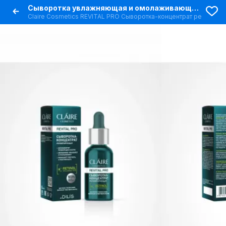
Сыворотка увлажняющая и омолаживающая с ретинолом
Claire Cosmetics REVITAL PRO Сыворотка-концентрат регенер