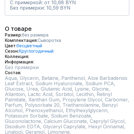
С примеркой: от 10,68 BYN
Без примерки: 10,59 BYN
О товаре
Размер
без размера
Комплектация
Сыворотка
Цвет
бесцветный
Сезон
Круглогодичный
Коллекция
Информация
Без примерки
Состав
Aqua, Glycerin, Betaine, Panthenol, Aloe Barbadensis 
Leaf Extract, Sodium Hyaluronate, Sodium PCA, 
Glucose, Urea, Glutamic Acid, Lysine, Glycine, 
Allantoin, Lactic Acid, Sorbitol, Lecithin, Retinyl 
Palmitate, Xanthan Gum, Propylene Glycol, Carbomer, 
Parfum, Polysorbate 20, Triethanolamine, Benzyl 
Alcohol, Phenoxyethanol, Ethylhexylglycerin, 
Potassium Sorbate, Sodium Benzoate, 
Gluconolactone, Calcium Gluconate, Caprylyl Glycol, 
Disodium EDTA, Glyceryl Caprylate, Hexyl Cinnamal, 
Linalool, Geraniol, Limonene.