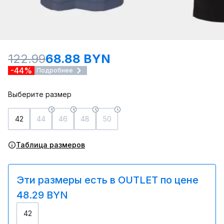
122.99
68.88 BYN
-44%
Подробнее
Выберите размер
42
44
46
48
50
Таблица размеров
Эти размеры есть в OUTLET по цене
48.29 BYN
42