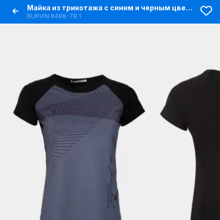
Майка из трикотажа с синим и черным цветом для повседневных образов
BURVIN 8488-78 1