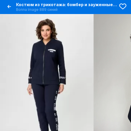
Костюм из трикотажа: бомбер и зауженные брюки спорт-шик
Bonna Image 889 синий