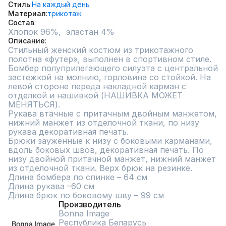
Стиль
На каждый день
Материал
трикотаж
Состав
Хлопок 96%,  эластан 4%
Описание
Стильный женский костюм из трикотажного 
полотна «футер», выполнен в спортивном стиле.

Бомбер полуприлегающего силуэта с центральной 
застежкой на молнию, горловина со стойкой. На 
левой стороне переда накладной карман с 
отделкой и нашивкой (НАШИВКА МОЖЕТ 
МЕНЯТЬСЯ).

Рукава втачные с притачным двойным манжетом, 
нижний манжет из отделочной ткани, по низу 
рукава декоративная печать.

Брюки зауженные к низу с боковыми карманами, 
вдоль боковых швов, декоративная печать. По 
низу двойной притачной манжет, нижний манжет 
из отделочной ткани. Верх брюк на резинке.

Длина бомбера по спинке – 64 см

Длина рукава –60 см

Длина брюк по боковому шву – 99 см
Производитель
Bonna Image
Республика Беларусь