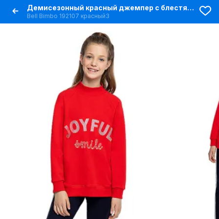
Демисезонный красный джемпер с блестящими надписями
Bell Bimbo 192107 красный3