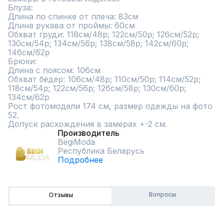
Блуза:

Длина по спинке от плеча: 83см

Длина рукава от проймы: 60см

Обхват груди: 118см/48р; 122см/50р; 126см/52р; 
130см/54р; 134см/56р; 138см/58р; 142см/60р; 
146см/62р 

Брюки:

Длина с поясом: 106см

Обхват бёдер: 106см/48р; 110см/50р; 114см/52р; 
118см/54р; 122см/56р; 126см/58р; 130см/60р; 
134см/62р

Рост фотомодели 174 см, размер одежды на фото 
52.

Допуск расхождения в замерах +-2 см.
Производитель
BegiModa
Республика Беларусь
Подробнее
Вопросы
Отзывы