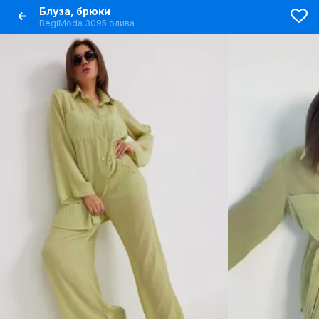
Блуза, брюки
BegiModa 3095 олива