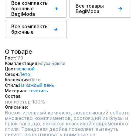
Все комплекты
Все товары
брючные
BegiModa
BegiModa
Все комплекты
брючные
О товаре
Рост
170
Комплектация
Блуза,
Брюки
Цвет
зеленый
Сезон
Лето
Коллекция
Лето
Стиль
На каждый день
Материал
текстиль
Состав
полиэстер 100%
Описание
Восхитительный комплект, позволяющий собрать 
множество комплиментов, состоящий из блузы и 
брюк палаццо, является классикой современного 
стиля. Трендовая двойка позволяет вытянуть 
силуэт, акцентировать внимание на 