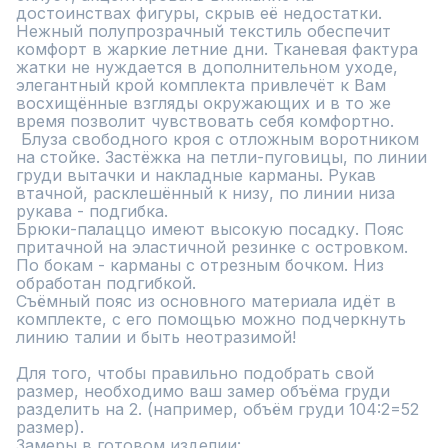
достоинствах фигуры, скрыв её недостатки. 
Нежный полупрозрачный текстиль обеспечит 
комфорт в жаркие летние дни. Тканевая фактура 
жатки не нуждается в дополнительном уходе, 
элегантный крой комплекта привлечёт к Вам 
восхищённые взгляды окружающих и в то же 
время позволит чувствовать себя комфортно. 

 Блуза свободного кроя с отложным воротником 
на стойке. Застёжка на петли-пуговицы, по линии 
груди вытачки и накладные карманы. Рукав 
втачной, расклешённый к низу, по линии низа 
рукава - подгибка. 

Брюки-палаццо имеют высокую посадку. Пояс 
притачной на эластичной резинке с островком. 
По бокам - карманы с отрезным бочком. Низ 
обработан подгибкой.

Съёмный пояс из основного материала идёт в 
комплекте, с его помощью можно подчеркнуть 
линию талии и быть неотразимой!

Для того, чтобы правильно подобрать свой 
размер, необходимо ваш замер объёма груди 
разделить на 2. (например, объём груди 104:2=52 
размер). 

Замеры в готовом изделии:
