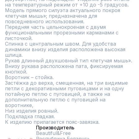
на температурный режим от +10 до -5 градусов. 
Модель прямого силуэта актуального покроя 
«летучая мышь»; предназначена для 
повседневного использования. 

Передняя часть цельнокроеная с двумя 
функциональными прорезными карманами с 
листочкой.

Спинка с центральным швом. Для удобства 
динамики внизу изделия расположена высокая 
шлица.

Рукав длинный двухшовный тип «летучая мышь». 
Внизу рукава расположена пата, фиксируемая 
кнопкой.

Воротник – стойка.

Застёжка до верха, смещенная, на три видимые 
петли с декоративными пуговицами и на одну 
потайную петлю с пуговицей, а также на 
дополнительную петлю с пуговицей на 
воротнике, 

Низ изделия ровный.

Подкладка гладкая.

К изделию прилагается пояс-завязка.
Производитель
Beautiful&Free
Республика Беларусь