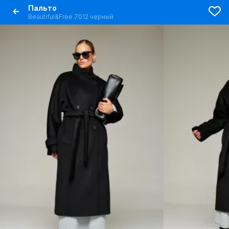
Пальто
Beautiful&Free 7012 черный