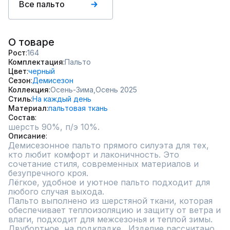
Все пальто
О товаре
Рост
164
Комплектация
Пальто
Цвет
черный
Сезон
Демисезон
Коллекция
Осень-Зима,
Осень 2025
Стиль
На каждый день
Материал
пальтовая ткань
Состав
шерсть 90%, п/э 10%.
Описание
Демисезонное пальто прямого силуэта для тех, 
кто любит комфорт и лаконичность. Это 
сочетание стиля, современных материалов и 
безупречного кроя. 

Лёгкое, удобное и уютное пальто подходит для 
любого случая выхода. 

Пальто выполнено из шерстяной ткани, которая 
обеспечивает теплоизоляцию и защиту от ветра и 
влаги, подходит для межсезонья и теплой зимы. 
Двубортное, на подкладке.  Изделие рассчитано 