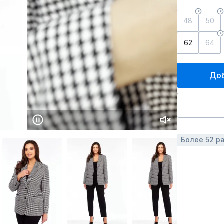
48
50
62
64
Доб
Более 52 р