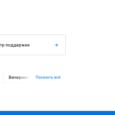
тр поддержки
Вечерние
Классические
Оверсайз
Сп
Показать всё