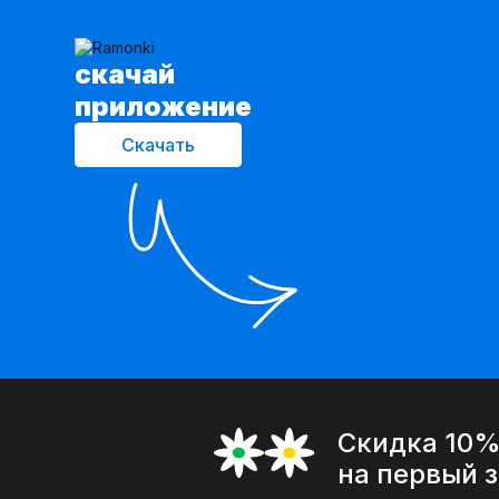
cкачай
приложение
Скачать
Скидка 10
на первый 