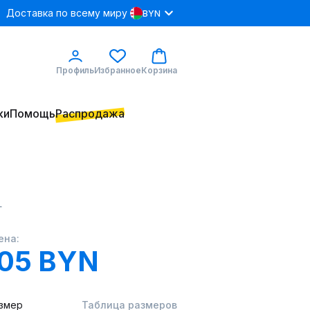
Доставка по всему миру
BYN
Профиль
Избранное
Корзина
ки
Помощь
Распродажа
Г
ена:
.05 BYN
змер
Таблица размеров