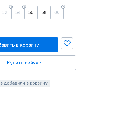
52
54
56
58
60
авить в корзину
Купить сейчас
аз добавили в корзину