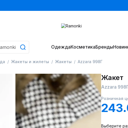
Одежда
Косметика
Бренды
Новин
да
Жакеты и жилеты
Жакеты
Azzara 998Г
Жакет
Azzara 998
Розничная ц
243
Выберите ра