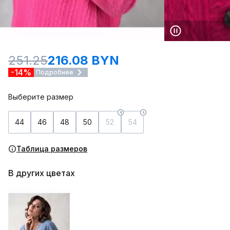
251.25
216.08 BYN
-14%
Подробнее
Выберите размер
44
46
48
50
52
54
Таблица размеров
В других цветах