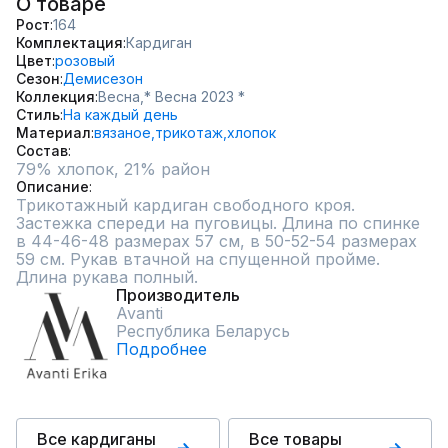
О товаре
Рост
164
Комплектация
Кардиган
Цвет
розовый
Сезон
Демисезон
Коллекция
Весна,
* Весна 2023 *
Стиль
На каждый день
Материал
вязаное,
трикотаж,
хлопок
Состав
79% хлопок, 21% район
Описание
Трикотажный кардиган свободного кроя. 
Застежка спереди на пуговицы. Длина по спинке 
в 44-46-48 размерах 57 см, в 50-52-54 размерах 
59 см. Рукав втачной на спущенной пройме. 
Длина рукава полный.
Производитель
Avanti
Республика Беларусь
Подробнее
Все кардиганы
Все товары