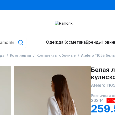
Одежда
Косметика
Бренды
Новин
да
Комплекты
Комплекты юбочные
Atelero 1105Б бел
Белая л
кулиско
Atelero 110
Розничная ц
262.14
-1
259.