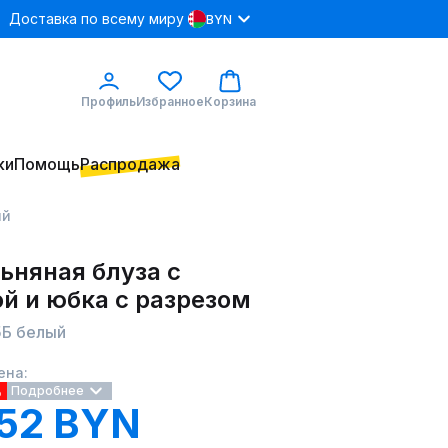
Доставка по всему миру
BYN
Профиль
Избранное
Корзина
ки
Помощь
Распродажа
ый
ьняная блуза с
й и юбка с разрезом
5Б белый
ена:
%
Подробнее
52 BYN