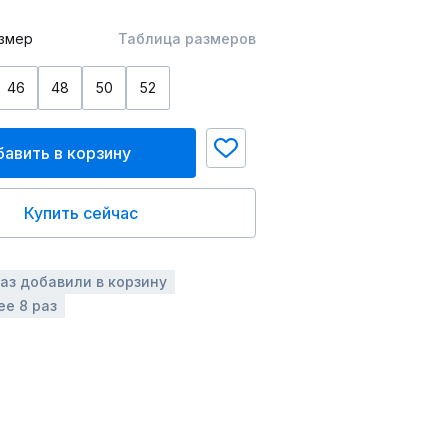
змер
Таблица размеров
46
48
50
52
авить в корзину
Купить сейчас
раз добавили в корзину
ее 8 раз