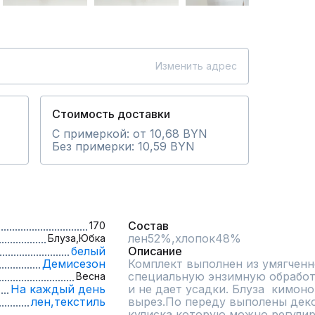
Изменить адрес
Стоимость доставки
С примеркой: от 10,68 BYN
Без примерки: 10,59 BYN
Состав
170
лен52%,хлопок48%
Блуза,
Юбка
белый
Описание
Демисезон
Комплект выполнен из умягченн
специальную энзимную обработк
Весна
На каждый день
и не дает усадки. Блуза  кимоно
лен,
текстиль
вырез.По переду выполены деко
кулиска,которую можно регулир