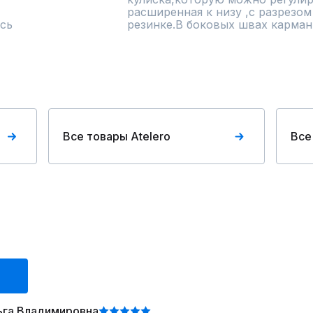
расширенная к низу ,с разрезом
сь
резинке.В боковых швах карман
Все товары Atelero
Все
ьга Владимировна