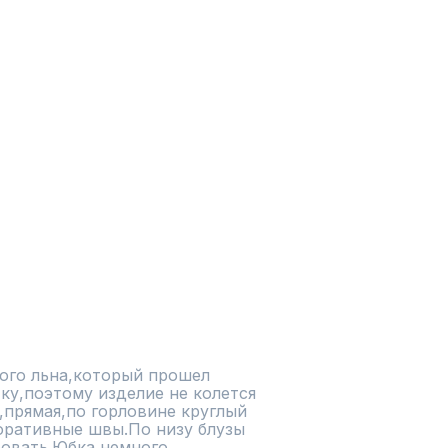
ого льна,который прошел 
у,поэтому изделие не колется 
,прямая,по горловине круглый 
ративные швы.По низу блузы 
овать.Юбка немного 