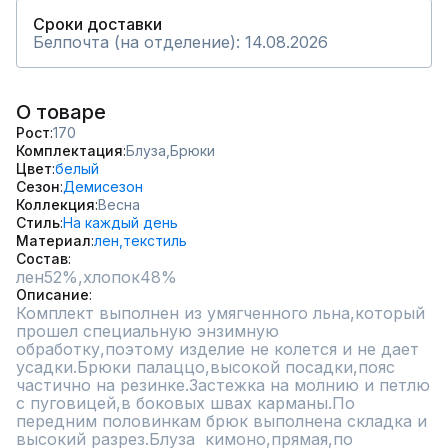
Сроки доставки
Белпочта (на отделение): 14.08.2026
О товаре
Рост
170
Комплектация
Блуза,
Брюки
Цвет
белый
Сезон
Демисезон
Коллекция
Весна
Стиль
На каждый день
Материал
лен,
текстиль
Состав
лен52%,хлопок48%
Описание
Комплект выполнен из умягченного льна,который 
прошел специальную энзимную 
обработку,поэтому изделие не колется и не дает 
усадки.Брюки палаццо,высокой посадки,пояс 
частично на резинке.Застежка на молнию и петлю 
с пуговицей,в боковых швах карманы.По 
передним половинкам брюк выполнена складка и 
высокий разрез.Блуза  кимоно,прямая,по 