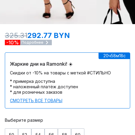
325.31
292.77 BYN
-10%
Подробнее
20ч
58м
18c
Жаркие дни на Ramonki! ☀️
Скидки от -10% на товары с меткой #СТИЛЬНО
* примерка доступна
* наложенный платёж доступен
* для розничных заказов
СМОТРЕТЬ ВСЕ ТОВАРЫ
Выберите размер
50
52
54
56
58
60