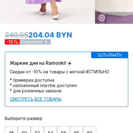
240.05
204.04 BYN
-15%
Подробнее
1д
13ч
38м
31c
Жаркие дни на Ramonki! ☀️
Скидки от -10% на товары с меткой #СТИЛЬНО
* примерка доступна
* наложенный платёж доступен
* для розничных заказов
СМОТРЕТЬ ВСЕ ТОВАРЫ
Выберите размер
48
50
52
54
56
58
60