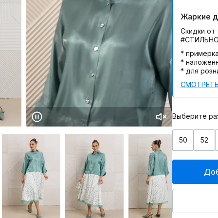
Жаркие дн
Скидки от 
#СТИЛЬН
* примерк
* наложен
* для розн
СМОТРЕТЬ
Выберите ра
50
52
Доб