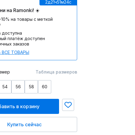
2д
21ч
51м
24c
и на Ramonki! ☀️
-10% на товары с меткой
О
а доступна
ный платёж доступен
ичных заказов
 ВСЕ ТОВАРЫ
змер
Таблица размеров
54
56
58
60
авить в корзину
Купить сейчас