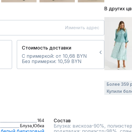
В других ц
Изменить адрес
Стоимость доставки
С примеркой: от 10,68 BYN
Без примерки: 10,59 BYN
Более 359 
Купили бол
Состав
164
Блузка: вискоза-90%, полиэстер
Блуза,
Юбка
белый,
бирюзовый
подкладка: полиэстр-98%, спан