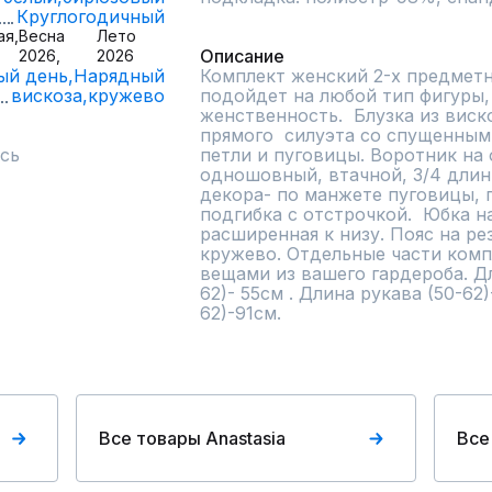
Круглогодичный
ая,
Весна
Лето
Описание
2026,
2026
ый день,
Нарядный
Комплект женский 2-х предметны
вискоза,
кружево
подойдет на любой тип фигуры,
женственность.  Блузка из виско
прямого  силуэта со спущенным 
сь
петли и пуговицы. Воротник на 
одношовный, втачной, 3/4 длины
декора- по манжете пуговицы, п
подгибка с отстрочкой.  Юбка н
расширенная к низу. Пояс на рез
кружево. Отдельные части компл
вещами из вашего гардероба. Дл
62)- 55см . Длина рукава (50-62
62)-91см.
Все товары Anastasia
Все