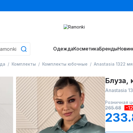
Одежда
Косметика
Бренды
Новин
да
Комплекты
Комплекты юбочные
Anastasia 1322 м
Блуза,
Anastasia 1
Розничная ц
265.68
-1
233.