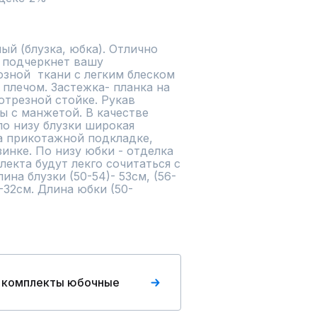
й (блузка, юбка). Отлично 
 подчеркнет вашу 
зной  ткани с легким блеском 
плечом. Застежка- планка на 
отрезной стойке. Рукав 
 с манжетой. В качестве 
о низу блузки широкая 
а прикотажной подкладке, 
инке. По низу юбки - отделка 
екта будут лекго сочитаться с 
ина блузки (50-54)- 53см, (56-
)-32см. Длина юбки (50-
 комплекты юбочные