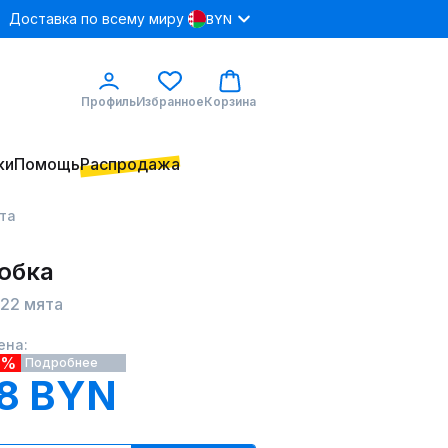
Доставка по всему миру
BYN
Профиль
Избранное
Корзина
ки
Помощь
Распродажа
ята
 юбка
322 мята
ена:
2%
Подробнее
8 BYN