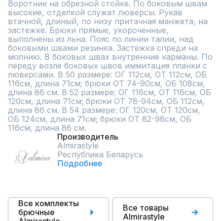
Воротник на обрезной стойке. По боковым швам 
высокие, отделкой служат люверсы. Рукав 
втачной, длиный, по низу притачная манжета, на 
застежке. Брюки прямые, укороченные, 
выполнены из льна. Пояс по линии талии, над 
боковыми швами резинка. Застежка спреди на 
молнию. В боковых швах внутренние карманы. По 
переду возле боковых швов иммитация планки с 
люверсами. В 50 размере: ОГ 112см, ОТ 112см, ОБ 
116см, длина 71см; брюки ОТ 74-90см, ОБ 108см, 
длина 86 см. В 52 размере: ОГ 116см, ОТ 116см, ОБ 
120см, длина 71см; брюки ОТ 78-94см, ОБ 112см, 
длина 86 см. В 54 размере: ОГ 120см, ОТ 120см, 
ОБ 124см, длина 71см; брюки ОТ 82-98см, ОБ 
116см, длина 86 см.
Производитель
Almirastyle
Республика Беларусь
Подробнее
Все комплекты
Все товары
брючные
Almirastyle