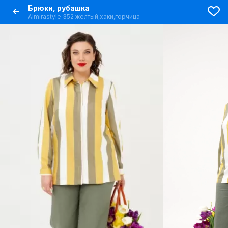
Брюки, рубашка
Almirastyle 352 желтый,хаки,горчица