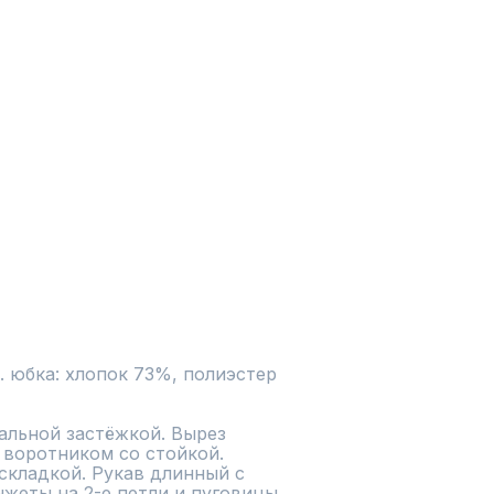
. юбка: хлопок 73%, полиэстер 
альной застёжкой. Вырез 
воротником со стойкой. 
складкой. Рукав длинный с 
жеты на 2-е петли и пуговицы. 