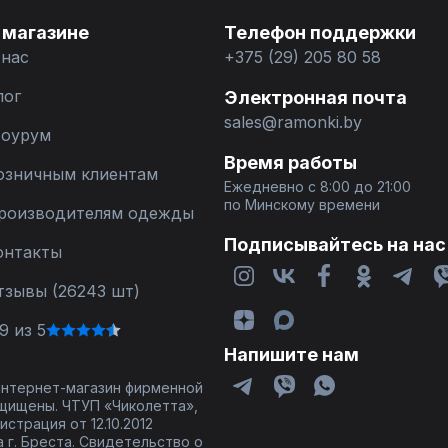
 магазине
Телефон поддержки
 нас
+375 (29) 205 80 58
лог
Электронная почта
sales@ramonki.by
оурум
Время работы
озничным клиентам
Ежедневно с 8:00 до 21:00
по Минскому времени
роизводителям одежды
Подписывайтесь на нас
онтакты
тзывы (26243 шт)
9 из 5
Напишите нам
 интернет-магазин фирменной
щищены. ЧТУП «Чиколетта»,
страция от 12.10.2012
 г. Бреста. Свидетельство о