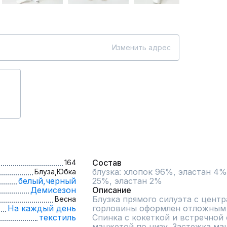
Изменить адрес
Состав
164
блузка: хлопок 96%, эластан 4%
Блуза,
Юбка
белый,
черный
25%, эластан 2%
Демисезон
Описание
Блузка прямого силуэта с центр
Весна
На каждый день
горловины оформлен отложным 
текстиль
Спинка с кокеткой и встречной 
манжетой по низу. Застежка ман