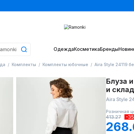
Одежда
Косметика
Бренды
Новин
да
Комплекты
Комплекты юбочные
Aira Style 24119 
Блуза и
и скла
Aira Style 
Розничная ц
413.27
-3
268