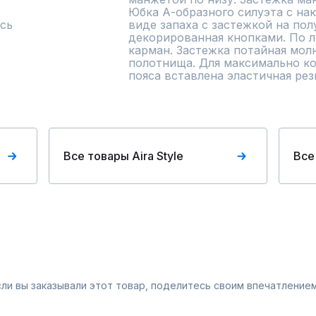
Юбка А-образного силуэта с нак
сь
виде запаха с застежкой на пол
декорированная кнопками. По л
карман. Застежка потайная молн
полотнища. Для максимально ко
пояса вставлена эластичная рез
a
Все товары Aira Style
Все
Если вы заказывали этот товар, поделитесь своим впечатлением