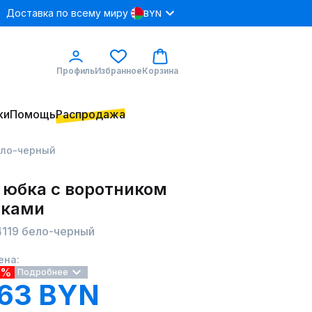
Доставка по всему миру
BYN
Профиль
Избранное
Корзина
ки
Помощь
Распродажа
бело-черный
 юбка с воротником
дками
24119 бело-черный
ена:
5%
Подробнее
.63 BYN