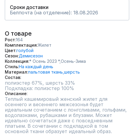
Сроки доставки
Белпочта (на отделение): 18.08.2026
О товаре
Рост
164
Комплектация
Жилет
Цвет
голубой
Сезон
Демисезон
Коллекция
* Осень 2023 *,
Осень-Зима
Стиль
На каждый день
Материал
пальтовая ткань,
шерсть
Состав
полиэстер 67%, шерсть 33%

Подкладка: полиэстер 100%
Описание
Теплый кашемировый женский жилет для 
осеннего и весеннего межсезонья будет 
идеальным сочетанием с лонгсливами, гольфами, 
водолазками, рубашками и блузами. Может 
идеально сочетаться даже с повседневным 
платьем. В сочетании с подкладкой в том 
основной ткани образует идеальный образ. 
