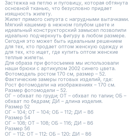
Застежка на петлю и пуговицу, которая обтянута 
основной тканью, что безусловно придает 
изящность жилету.

Жилет прямого силуэта с нагрудными вытачками. 
Мягкий кашемир в нежном голубом цвете и 
идеальный конструкторский замысел позволили 
идеально подчеркнуть фигуру в любом размере.

Сегодня это может быть идеальным решением 
для тех, кто продает оптом женскую одежду и 
для тех, кто ищет, где купить оптом женские 
теплые жилеты.

Для образа при фотосъемке мы использовали 
наши брюки с артикулом 2002 синего цвета.

Фотомодель ростом 170 см, размер – 52.

Фактические замеры готовых изделий, где:

Рост фотомодели на изображениях – 170 см. 
Размер фотомодели – 52.

ОГ – обхват по груди; ОТ – обхват по талии; ОБ – 
обхват по бедрам; ДИ – длина изделия.

Размер 52

ОГ – 104; ОТ – 104; ОБ – 112; ДИ – 86

Размер 54

ОГ – 108; ОТ – 108; ОБ – 116; ДИ – 86

Размер 56

ОГ – 112; ОТ – 112; ОБ – 120; ДИ – 86