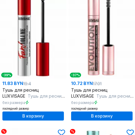
-39%
-37%
11.83 BYN
10.72 BYN
19.4
17.01
Тушь для ресниц
Тушь для ресниц
LUXVISAGE
Тушь для ресниц Fan! VOLUME
LUXVISAGE
Тушь для ресниц EVOLUTION суперобъем-длина-умножение ресниц
без размера
без размера
последний размер
последний размер
В корзину
В корзину
%
%