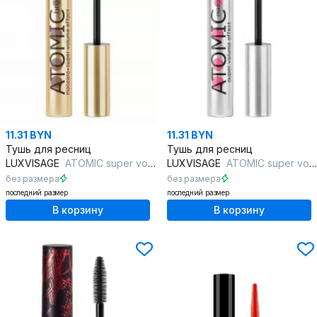
11.31 BYN
11.31 BYN
Тушь для ресниц
Тушь для ресниц
LUXVISAGE
ATOMIC super volume effect BROWN
LUXVISAGE
ATOMIC super volume effect BLACK
без размера
без размера
последний размер
последний размер
В корзину
В корзину