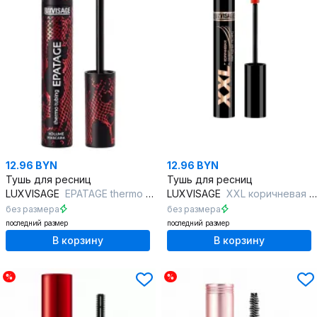
12.96 BYN
12.96 BYN
Тушь для ресниц
Тушь для ресниц
LUXVISAGE
EPATAGE thermo tubing
LUXVISAGE
XXL коричневая - эффект накладных ресниц
без размера
без размера
последний размер
последний размер
В корзину
В корзину
%
%