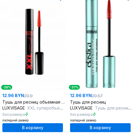
-38%
-37%
12.96 BYN
12.96 BYN
20.9
20.57
Тушь для ресниц объемная и длинная черная
Тушь для ресниц
LUXVISAGE
XXL суперобъем - эффект накладных ресниц
LUXVISAGE
Тушь для ресниц объемная LUXVISAGE ELASTICA THERMO TUBING черная 8 г
без размера
без размера
последний размер
последний размер
В корзину
В корзину