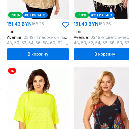
-10%
#СТИЛЬНО
-10%
#СТИЛЬНО
151.43 BYN
151.43 BYN
168.26
168.26
Топ
Топ
Avenue
0349-4 песочный_пайетки
Avenue
0349-2 светло-песочный_пайетки_ пе
,
,
,
,
,
,
,
,
,
,
,
,
,
,
,
,
,
,
,
48
50
52
54
56
58
60
62
64
66
48
68
50
70
52
72
54
56
58
60
6
В корзину
В корзину
%