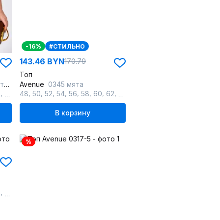
-16%
#СТИЛЬНО
143.46 BYN
170.79
Топ
ия
Avenue
0345 мята
,
,
,
,
,
,
,
,
,
,
,
,
,
,
,
,
,
2
64
66
48
68
50
70
52
72
54
56
58
60
62
64
66
68
70
72
В корзину
%
,
,
,
,
,
2
64
66
68
70
72