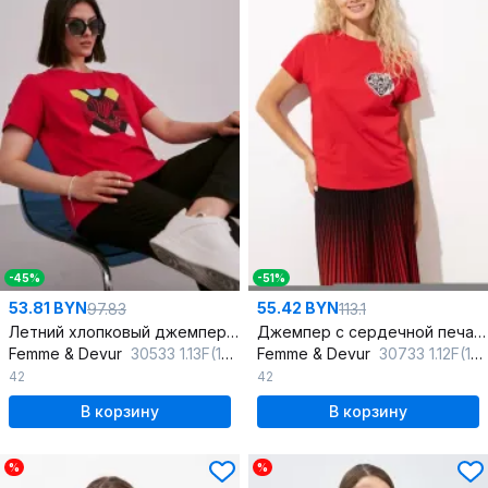
-45%
-51%
53.81 BYN
55.42 BYN
97.83
113.1
Летний хлопковый джемпер и майка в ярком красном цвете
Джемпер с сердечной печатью из хлопка и трикотажа, прямой силуэт
Femme & Devur
30533 1.13F(170)
Femme & Devur
30733 1.12F(170)
42
42
В корзину
В корзину
%
%