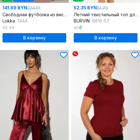
141.69 BYN
52.35 BYN
224.91
81.79
Свободная футболка из вискозы с печатью и коротким рукавом
Летний текстильный топ для повседневных образов
Lokka
1444
BURVIN
6816-57
42
,
44
40
В корзину
В корзину
%