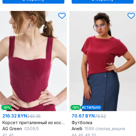
-10%
-10%
#СТИЛЬНО
216.32 BYN
70.67 BYN
240.35
78.52
Корсет приталенный из костюмно-плательной ткани
Футболка
AG Green
G509/5
Anelli
1599 спелая_вишня
42
,
46
44
,
46
,
48
,
50