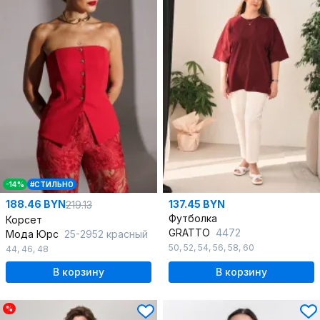
-14%
#СТИЛЬНО
188.46 BYN
137.45 BYN
219.13
Футболка
Корсет
GRATTO
4472
Мода Юрс
25-2952 красный
50
,
52
,
54
,
56
,
58
,
60
44
,
46
,
48
В корзину
В корзину
%