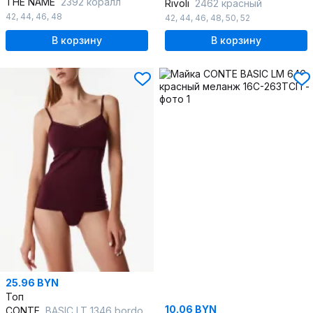
THE NAME
2392 коралл
Rivoli
2462 красный
42
,
44
,
46
,
48
42
,
44
,
46
,
48
,
50
,
52
В корзину
В корзину
25.96 BYN
Топ
10.06 BYN
CONTE
BASIC LT 1346 bordo 20С-1328ТСП