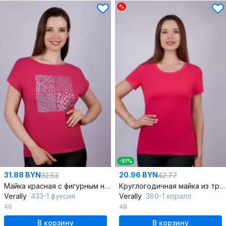
%
-51%
31.88 BYN
20.96 BYN
32.53
42.77
Майка красная с фигурным низом, летняя
Круглогодичная майка из трикотажа и хлопка для повседневной носки
Verally
433-1 фуксия
Verally
380-1 коралл
46
48
В корзину
В корзину