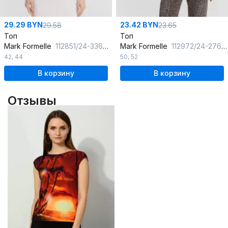
29.29 BYN
23.42 BYN
29.58
23.65
Топ
Топ
Mark Formelle
112851/24-33660П-9 белые_цветы_на_фиесте
Mark Formelle
112972/24-27600Ц-1 вино
42
,
44
50
,
52
В корзину
В корзину
Отзывы