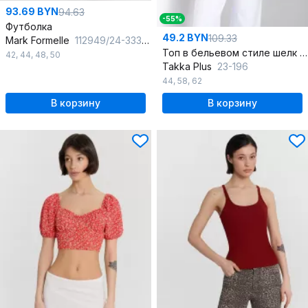
93.69 BYN
94.63
-55%
Футболка
49.2 BYN
109.33
Mark Formelle
112949/24-33319П-0 красная_аура_печать_1сл_аппликация_из_страз_спинка_
Топ в бельевом стиле шелк армани с рюшами
42
,
44
,
48
,
50
Takka Plus
23-196
44
,
58
,
62
В корзину
В корзину