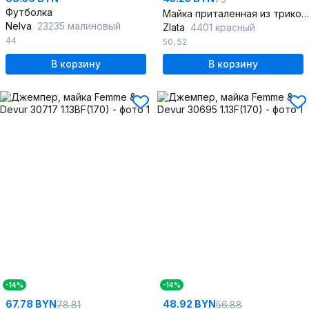
Футболка
Майка приталенная из трикотажа для спорта и прогулок
Nelva
23235 малиновый
Zlata
4401 красный
44
50
,
52
В корзину
В корзину
-14%
-14%
67.78 BYN
48.92 BYN
78.81
56.88