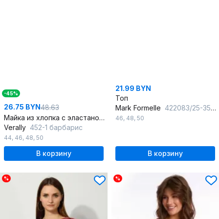
21.99 BYN
-45%
Топ
26.75 BYN
48.63
Mark Formelle
422083/25-35294Ц-1 цветочки_на_винном
Майка из хлопка с эластаном, красная, прямой силуэт
46
,
48
,
50
Verally
452-1 барбарис
44
,
46
,
48
,
50
В корзину
В корзину
%
%