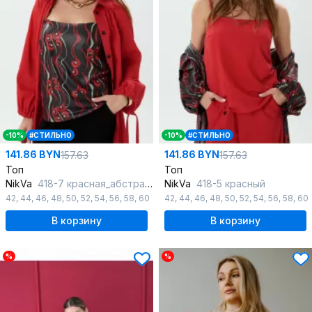
-10%
#СТИЛЬНО
-10%
#СТИЛЬНО
141.86 BYN
141.86 BYN
157.63
157.63
Топ
Топ
NikVa
418-7 красная_абстракция
NikVa
418-5 красный
42
,
44
,
46
,
48
,
50
,
52
,
54
,
56
,
58
,
60
42
,
44
,
46
,
48
,
50
,
52
,
54
,
56
,
58
,
60
В корзину
В корзину
%
%