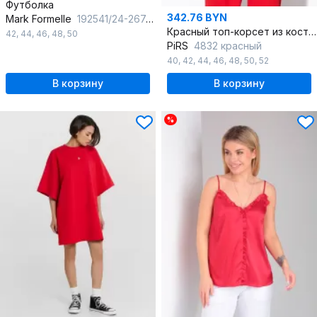
Футболка
342.76 BYN
Mark Formelle
192541/24-26742П-6 красный
Красный топ-корсет из костюмной ткани с рельефными швами
42
,
44
,
46
,
48
,
50
PiRS
4832 красный
40
,
42
,
44
,
46
,
48
,
50
,
52
В корзину
В корзину
%