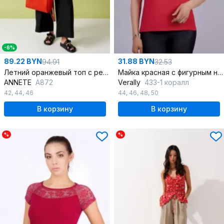
-6%
89.22 BYN
31.88 BYN
94.91
32.53
Летний оранжевый топ с резинкой из вискозы
Майка красная с фигурным низом
ANNETE
A872
Verally
433-1 коралл
42
,
44
,
46
44
,
46
,
48
,
50
В корзину
В корзину
%
%