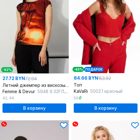
-45%
ПОДАРОК
-62%
84.66 BYN
153.92
27.72 BYN
72.94
Топ
Летний джемпер из вискозы и трикотажа с принтом
KaVaRi
5002.1 красный
Femme & Devur
5948 6.32F(170)
50
42
,
44
В корзину
В корзину
%
%