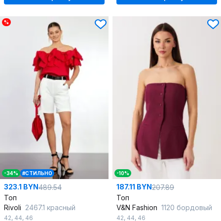
%
-34%
#СТИЛЬНО
-10%
323.1 BYN
187.11 BYN
489.54
207.89
Топ
Топ
Rivoli
2467.1 красный
V&N Fashion
1120 бордовый
42
,
44
,
46
42
,
44
,
46