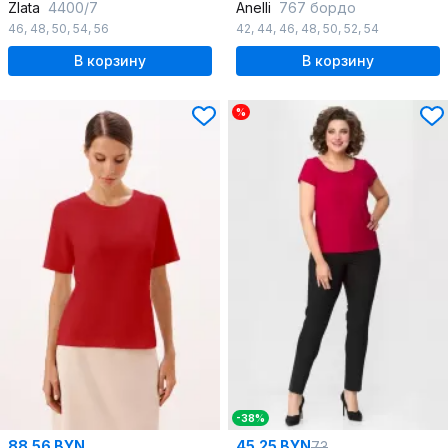
Zlata
4400/7
Anelli
767 бордо
46
,
48
,
50
,
54
,
56
42
,
44
,
46
,
48
,
50
,
52
,
54
В корзину
В корзину
%
-38%
88.56 BYN
45.25 BYN
73