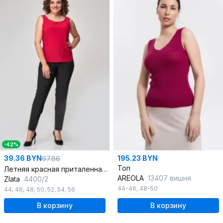
-42%
39.36 BYN
195.23 BYN
67.86
Топ
Летняя красная приталенная майка из текстиля с круглым вырезом
AREOLA
13407 вишня
Zlata
4400/2
44-46
,
48-50
44
,
46
,
48
,
50
,
52
,
54
,
56
В корзину
В корзину