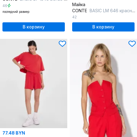
Майка
46
CONTE
BASIC LM 646 красный меланж 16С-263ТСП
последний размер
42
В корзину
В корзину
77.48 BYN