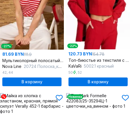
-22%
-27%
120.73 BYN
154.78
81.69 BYN
111.9
Топ-биюстье из текстиля с широкой бретелью
Мультиколорный полосатый джемпер с глубоким вырезом
KaVaRi
5002.1 красный
Nova Line
20724 Полоска_красная
50
,
52
42
,
44
В корзину
В корзину
%
Новинка