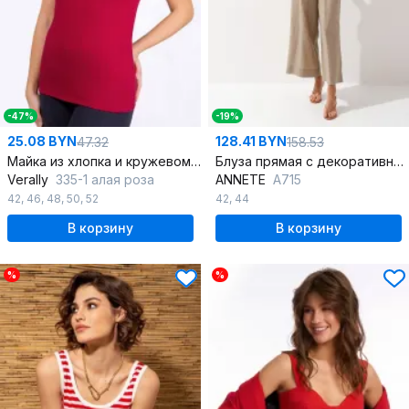
-47%
-19%
25.08 BYN
128.41 BYN
47.32
158.53
Майка из хлопка и кружевом короткий рукав Круглогодичная
Блуза прямая с декоративной сборкой из текстиля
Verally
335-1 алая роза
ANNETE
A715
42
,
46
,
48
,
50
,
52
42
,
44
В корзину
В корзину
%
%