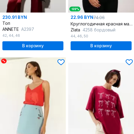
-69%
230.91 BYN
22.96 BYN
74.06
Топ
Круглогодичная красная майка из текстиля с удлиненной спинкой
ANNETE
A2397
Zlata
4258 бордовый
42
,
44
,
46
44
,
46
,
50
В корзину
В корзину
%