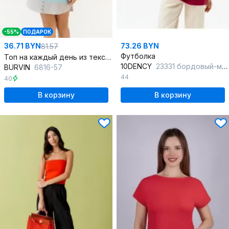
-55%
ПОДАРОК
36.71 BYN
73.26 BYN
81.57
Футболка
Топ на каждый день из текстиля красный летний
10DENCY
23331 бордовый-молочный
BURVIN
6816-57
44
40
В корзину
В корзину