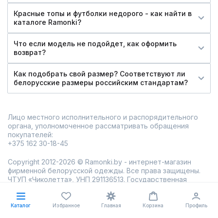
Красные топы и футболки недорого - как найти в
каталоге Ramonki?
Что если модель не подойдет, как оформить
возврат?
Как подобрать свой размер? Соответствуют ли
белорусские размеры российским стандартам?
Лицо местного исполнительного и распорядительного
органа, уполномоченное рассматривать обращения
покупателей:
+375 162 30-18-45
Copyright 2012-2026 © Ramonki.by - интернет-магазин
фирменной белорусской одежды. Все права защищены.
ЧТУП «Чиколетта», УНП 291136513. Государственная
регистрация от 12.10.2012 Администрацией Ленинского
района г. Бреста. Свидетельство о государственной
регистрации № 0061143. Регистрационный номер в
Каталог
Избранное
Главная
Корзина
Профиль
торговом реестре 564352 от 12.09.2023 Администрацией