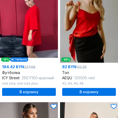
-19%
#СТИЛЬНО
-38%
184.42 BYN
82 BYN
227.68
132.25
Футболка
Топ
ICY Street
25ICY100 красный
AEQU
120005-red
one size
,
one size plus
42
,
44
,
46
,
48
В корзину
В корзину