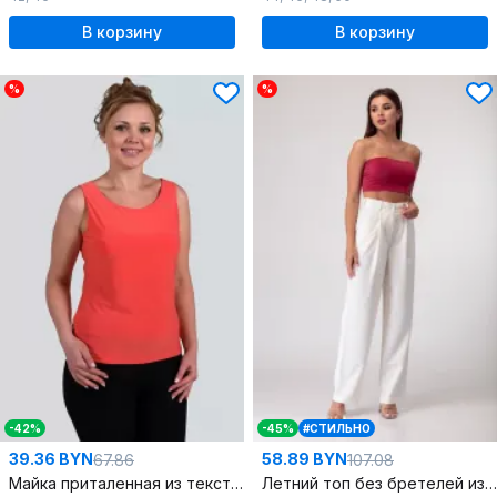
В корзину
В корзину
%
%
-42%
-45%
#СТИЛЬНО
39.36 BYN
58.89 BYN
67.86
107.08
Майка приталенная из текстиля для бега и фитнеса
Летний топ без бретелей из текстиля, универсальный и стильный