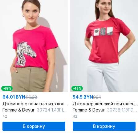
-45%
-45%
64.01 BYN
54.5 BYN
116.38
99.1
Джемпер с печатью из хлопка и трикотажа, прямой крой
Джемпер женский приталенный с коротким рукавом для повседневной носки
Femme & Devur
30724 1.43F(170)
Femme & Devur
30738 1.13F(170)
42
42
В корзину
В корзину