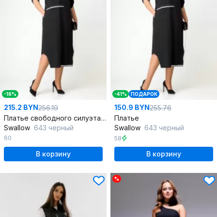
-16%
-41%
ПОДАРОК
215.2 BYN
150.9 BYN
256.19
255.76
Платье свободного силуэта из футера и хлопчатобумажной ткани
Платье
Swallow
643 черный
Swallow
643 черный
60
58
В корзину
В корзину
%