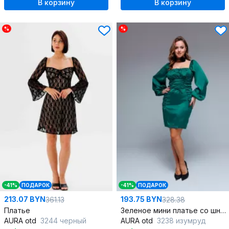
В корзину
В корзину
%
%
-41%
ПОДАРОК
-41%
ПОДАРОК
213.07 BYN
193.75 BYN
361.13
328.38
Платье
Зеленое мини платье со шнуровкой спереди
AURA otd
3244 черный
AURA otd
3238 изумруд