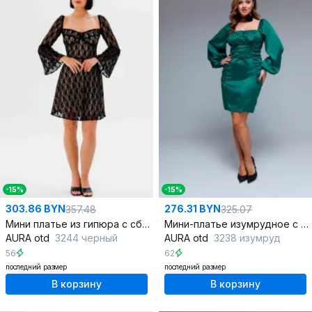
-15%
-15%
303.86 BYN
276.31 BYN
357.48
325.07
Мини платье из гипюра с сборками и кружевной отделкой
Мини-платье изумрудное с шнуровкой спереди и стильным дизайном
AURA otd
3244 черный
AURA otd
3238 изумруд
56
62
последний размер
последний размер
В корзину
В корзину