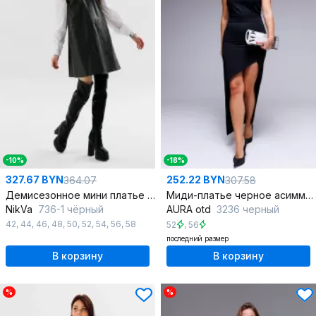
-10%
-18%
327.67 BYN
252.22 BYN
364.07
307.58
Демисезонное мини платье трапеции из экокожи с карманами
Миди-платье черное асимметричное из текстиля
NikVa
736-1 чёрный
AURA otd
3236 черный
42
,
44
,
46
,
48
,
50
,
52
,
54
,
56
,
58
52
,
56
последний размер
В корзину
В корзину
%
%