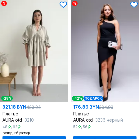
%
%
-25%
-42%
ПОДАРОК
321.18 BYN
176.86 BYN
428.24
304.93
Платье
Платье
AURA otd
3210
AURA otd
3236 черный
48
,
62
52
,
56
последний размер