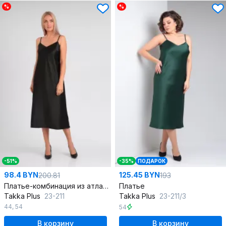
%
%
-51%
-35%
ПОДАРОК
98.4 BYN
125.45 BYN
200.81
193
Платье-комбинация из атласа с нагрудными вытачками
Платье
Takka Plus
23-211
Takka Plus
23-211/3
44
,
54
54
В корзину
В корзину