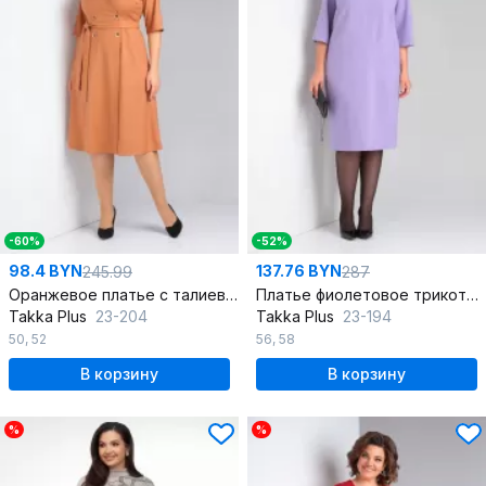
-60%
-52%
98.4 BYN
137.76 BYN
245.99
287
Оранжевое платье с талиевыми вытачками и запахом
Платье фиолетовое трикотажное прямое на каждый день
Takka Plus
23-204
Takka Plus
23-194
50
,
52
56
,
58
В корзину
В корзину
%
%