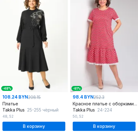
-48%
-61%
108.24 BYN
98.4 BYN
208.15
252.3
Платье
Красное платье с оборками, нагрудными вытачками и V-образным вырезом
Takka Plus
25-255 чёрный
Takka Plus
24-224
48
,
52
50
,
52
В корзину
В корзину