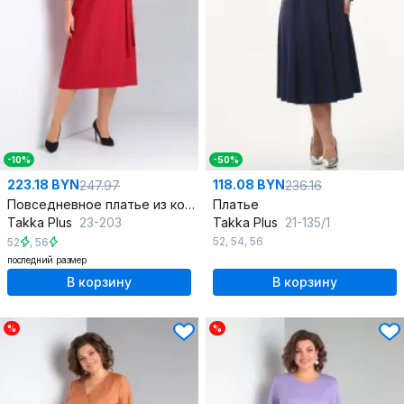
-10%
-50%
223.18 BYN
118.08 BYN
247.97
236.16
Повседневное платье из костюмной ткани с вышивкой
Платье
Takka Plus
23-203
Takka Plus
21-135/1
52
,
54
,
56
52
,
56
последний размер
В корзину
В корзину
%
%