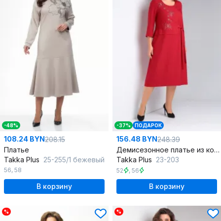
-48%
-37%
ПОДАРОК
108.24 BYN
156.48 BYN
208.15
248.39
Платье
Демисезонное платье из костюмной ткани с вышивкой
Takka Plus
25-255/1 бежевый
Takka Plus
23-203
56
,
58
52
,
56
В корзину
В корзину
%
%