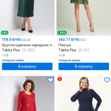
-8%
-33%
178.9 BYN
140.77 BYN
194.45
210.1
Круглогодичное нарядное платье из атласа с регулируемыми бретелями
Платье
Takka Plus
23-211/3
Takka Plus
22-143
54
46
последний размер
последний размер
В корзину
В корзину
%