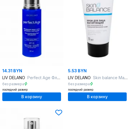
14.31 BYN
5.53 BYN
LIV DELANO
Perfect Age Флюид для лица и зоны декольте с пептидами
LIV DELANO
Skin balance Матирующий крем для лица
без размера
без размера
последний размер
последний размер
В корзину
В корзину