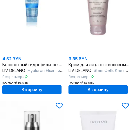
4.52 BYN
6.35 BYN
Бесцветный гидрофильное масло для умывания и снятия макияжа
Крем для лица с стволовыми клетками мха и аргановым маслом
LIV DELANO
Hyaluron Elixir Гиалуроновый крем дневной уход
LIV DELANO
Stem Cells Клеточное восстановление Крем-эксперт для лица ночной
без размера
без размера
последний размер
последний размер
В корзину
В корзину