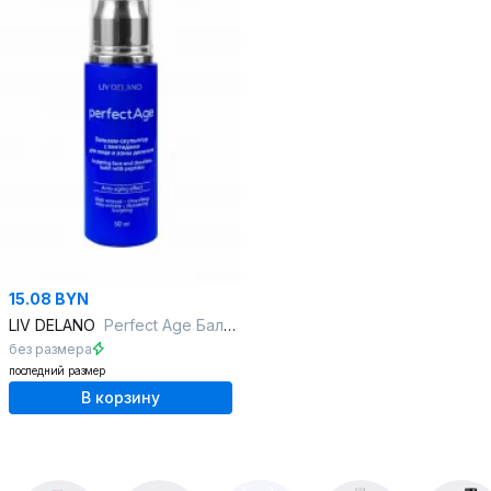
15.08 BYN
LIV DELANO
Perfect Age Бальзам-скульптор с пептидами для лица и зоны декольте
без размера
последний размер
В корзину