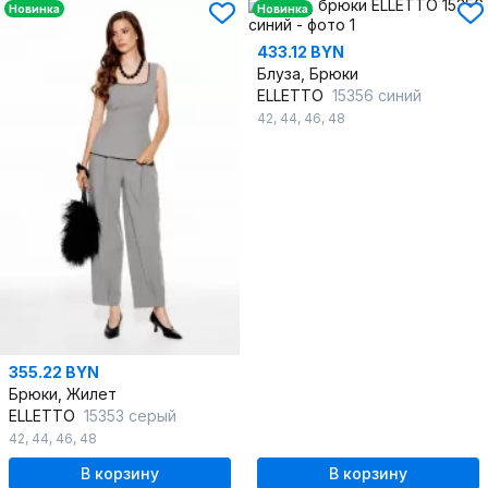
Новинка
Новинка
433.12 BYN
Блуза, Брюки
ELLETTO
15356 синий
42
,
44
,
46
,
48
355.22 BYN
Брюки, Жилет
ELLETTO
15353 серый
42
,
44
,
46
,
48
В корзину
В корзину