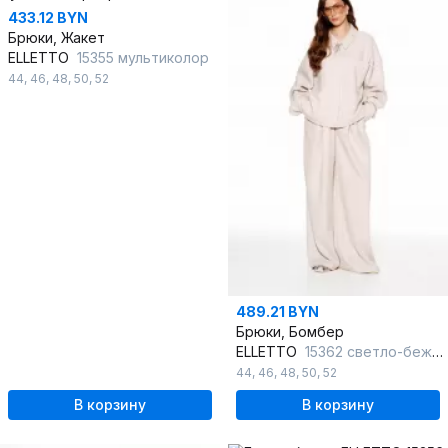
433.12 BYN
Брюки, Жакет
ELLETTO
15355 мультиколор
44
,
46
,
48
,
50
,
52
489.21 BYN
Брюки, Бомбер
ELLETTO
15362 светло-бежевый
44
,
46
,
48
,
50
,
52
В корзину
В корзину