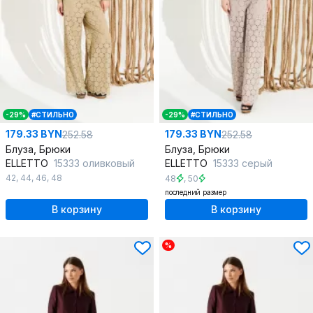
-29%
#СТИЛЬНО
-29%
#СТИЛЬНО
179.33 BYN
179.33 BYN
252.58
252.58
Блуза, Брюки
Блуза, Брюки
ELLETTO
15333 оливковый
ELLETTO
15333 серый
42
,
44
,
46
,
48
48
,
50
последний размер
В корзину
В корзину
%