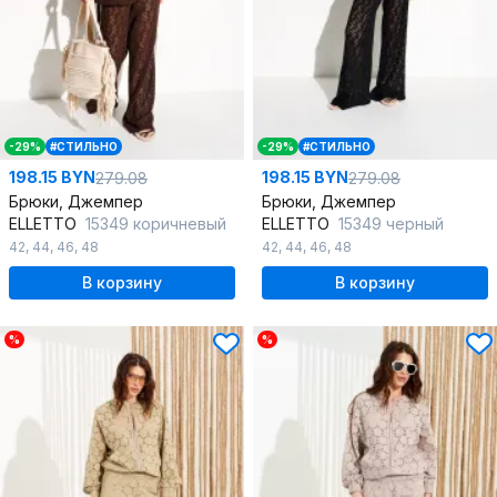
-29%
#СТИЛЬНО
-29%
#СТИЛЬНО
198.15 BYN
198.15 BYN
279.08
279.08
Брюки, Джемпер
Брюки, Джемпер
ELLETTO
15349 коричневый
ELLETTO
15349 черный
42
,
44
,
46
,
48
42
,
44
,
46
,
48
В корзину
В корзину
%
%