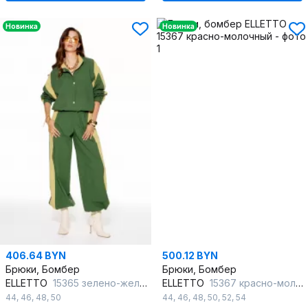
Новинка
Новинка
406.64 BYN
500.12 BYN
Брюки, Бомбер
Брюки, Бомбер
ELLETTO
15365 зелено-желтый
ELLETTO
15367 красно-молочный
44
,
46
,
48
,
50
44
,
46
,
48
,
50
,
52
,
54