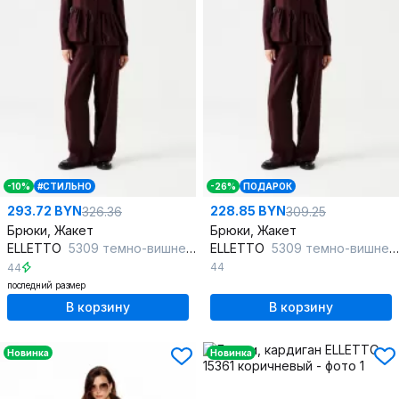
-10%
#СТИЛЬНО
-26%
ПОДАРОК
293.72 BYN
228.85 BYN
326.36
309.25
Брюки, Жакет
Брюки, Жакет
ELLETTO
5309 темно-вишневый
ELLETTO
5309 темно-вишневый
44
44
последний размер
В корзину
В корзину
Новинка
Новинка