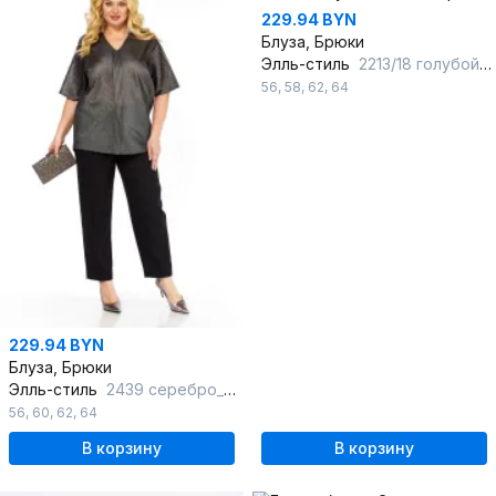
229.94 BYN
Блуза, Брюки
Элль-стиль
2213/18 голубой_белый
56
,
58
,
62
,
64
229.94 BYN
Блуза, Брюки
Элль-стиль
2439 серебро_черный
56
,
60
,
62
,
64
В корзину
В корзину