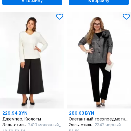
В корзину
В корзину
229.94 BYN
280.63 BYN
Джемпер, Кюлоты
Элегантный трехпредметный костюм из вискозы с объемным цветком ручной работы
Элль-стиль
2410 молочный_черный
Элль-стиль
2342 черный
48
,
50
,
52
,
54
54
,
58