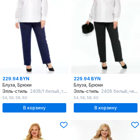
229.94 BYN
229.94 BYN
Блуза, Брюки
Блуза, Брюки
Элль-стиль
2408/1 белый_темно-синий
Элль-стиль
2408 белый_черный
54
,
56
,
58
,
60
54
,
56
,
58
,
60
В корзину
В корзину