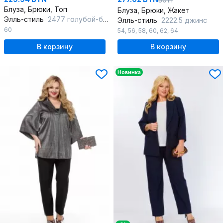
Блуза, Брюки, Топ
Блуза, Брюки, Жакет
Элль-стиль
2477 голубой-белый
Элль-стиль
2222.5 джинс
60
54
,
56
,
58
,
60
,
62
,
64
В корзину
В корзину
Новинка