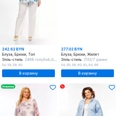
242.62 BYN
277.02 BYN
Блуза, Брюки, Топ
Блуза, Брюки, Жилет
Элль-стиль
2468 голубой_белый
Элль-стиль
2132/7 джинс
54
,
56
,
58
,
60
54
,
56
,
58
,
60
,
62
,
64
,
66
В корзину
В корзину
Новинка
%