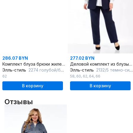
286.07 BYN
277.02 BYN
Комплект блуза брюки жилет из вискозы деловой стиль
Деловой комплект из блузы, жилета и зауженных брюк из текстиля
Элль-стиль
2274 голубой/белый
Элль-стиль
2132/5 темно-синий
62
58
,
60
,
62
,
64
,
66
В корзину
В корзину
Отзывы