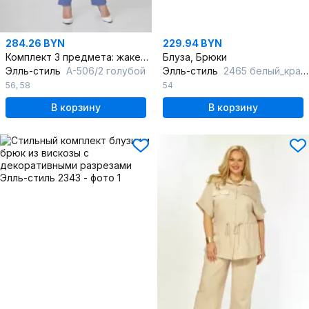
284.26 BYN
229.94 BYN
Комплект 3 предмета: жакет, блуза и брюки из трикотажа и вискозы
Блуза, Брюки
Элль-стиль
А-506/2 голубой
Элль-стиль
2465 белый_красный
56
,
58
54
В корзину
В корзину