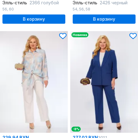
Элль-стиль
2366 голубой
Элль-стиль
2426 черный
56
,
60
54
,
56
,
58
В корзину
В корзину
Новинка
-8%
229.94 BYN
277.02 BYN
301.1