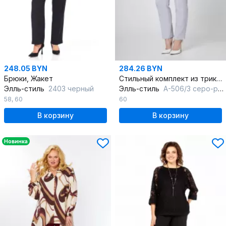
248.05 BYN
284.26 BYN
Брюки, Жакет
Стильный комплект из трикотажа: жакет, блуза и брюки
Элль-стиль
2403 черный
Элль-стиль
А-506/3 серо-розовый
58
,
60
60
В корзину
В корзину
Новинка