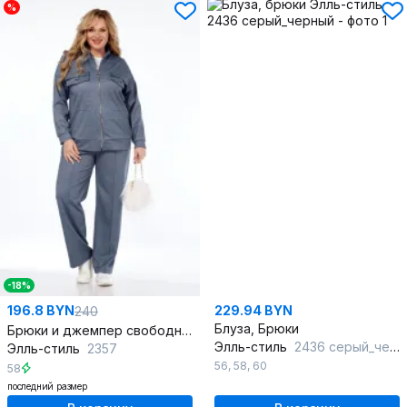
%
-18%
196.8 BYN
229.94 BYN
240
Блуза, Брюки
Брюки и джемпер свободный демисезонный комплект
Элль-стиль
2436 серый_черный
Элль-стиль
2357
56
,
58
,
60
58
последний размер