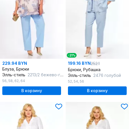
-21%
229.94 BYN
199.16 BYN
252.1
Блуза, Брюки
Брюки, Рубашка
Элль-стиль
2213/2 бежево-голубой
Элль-стиль
2476 голубой
56
,
58
,
62
,
64
52
,
54
,
56
В корзину
В корзину