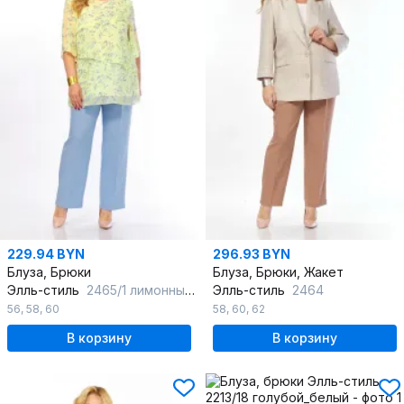
229.94 BYN
296.93 BYN
Блуза, Брюки
Блуза, Брюки, Жакет
Элль-стиль
2465/1 лимонный_голубой
Элль-стиль
2464
56
,
58
,
60
58
,
60
,
62
В корзину
В корзину