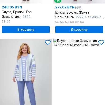
-8%
248.05 BYN
277.02 BYN
301.1
Блуза, Брюки, Топ
Блуза, Брюки, Жакет
Элль-стиль
2344
Элль-стиль
2222/4 темно-синий
58
,
60
54
,
56
,
58
,
60
,
62
,
64
В корзину
В корзину