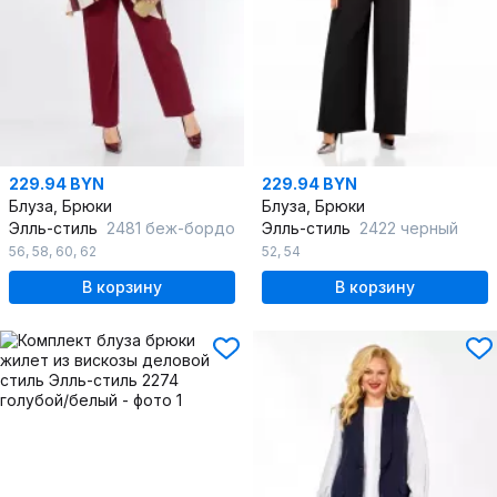
229.94 BYN
229.94 BYN
Блуза, Брюки
Блуза, Брюки
Элль-стиль
2481 беж-бордо
Элль-стиль
2422 черный
56
,
58
,
60
,
62
52
,
54
В корзину
В корзину