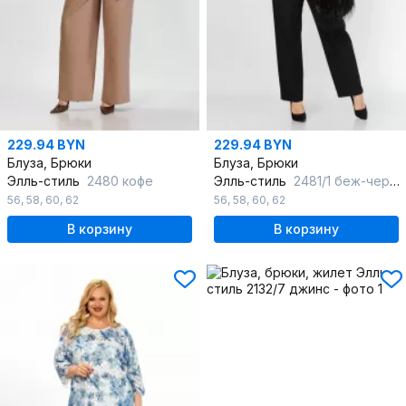
229.94 BYN
229.94 BYN
Блуза, Брюки
Блуза, Брюки
Элль-стиль
2480 кофе
Элль-стиль
2481/1 беж-черный
56
,
58
,
60
,
62
56
,
58
,
60
,
62
В корзину
В корзину