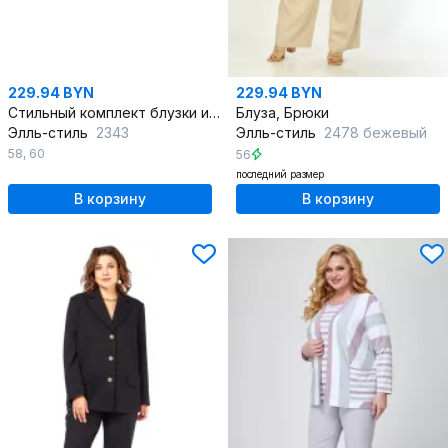
229.94 BYN
229.94 BYN
Стильный комплект блузки и брюк из вискозы с декоративными разрезами
Блуза, Брюки
Элль-стиль
2343
Элль-стиль
2478 бежевый
58
,
60
56
последний размер
В корзину
В корзину