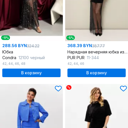
-11%
-5%
288.56 BYN
368.39 BYN
324.22
387.77
Юбка
Нарядная вечерняя юбка из сетки со стразами
Condra
12100 черный
PUR PUR
11-344
42
,
44
,
46
,
48
42
,
44
,
46
В корзину
В корзину
%