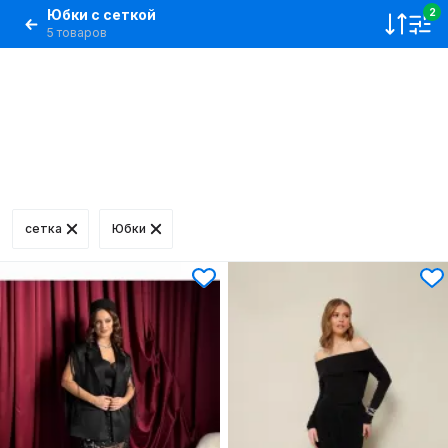
Юбки с сеткой
2
5 товаров
сетка
Юбки