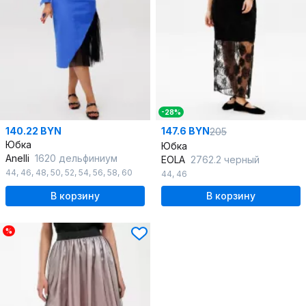
-28%
140.22 BYN
147.6 BYN
205
Юбка
Юбка
Anelli
1620 дельфиниум
EOLA
2762.2 черный
44
,
46
,
48
,
50
,
52
,
54
,
56
,
58
,
60
44
,
46
В корзину
В корзину
%