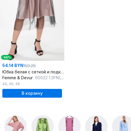
-66%
54.14 BYN
159.26
Юбка белая с сеткой и подкладкой, нарядная
Femme & Devur
60022 1.3FN(170)
44
,
46
,
48
В корзину