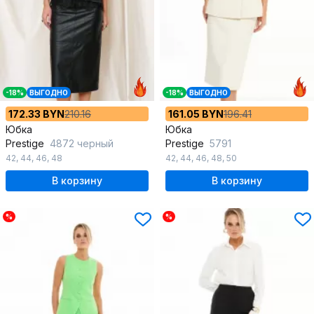
-18%
ВЫГОДНО
-18%
ВЫГОДНО
172.33 BYN
210.16
161.05 BYN
196.41
Юбка
Юбка
Prestige
4872 черный
Prestige
5791
42
,
44
,
46
,
48
42
,
44
,
46
,
48
,
50
В корзину
В корзину
%
%