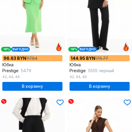
-18%
ВЫГОДНО
-18%
ВЫГОДНО
96.63 BYN
117.84
144.95 BYN
176.77
Юбка
Юбка
Prestige
5479
Prestige
5555 черный
42
,
44
,
46
42
,
44
,
46
В корзину
В корзину
%
%