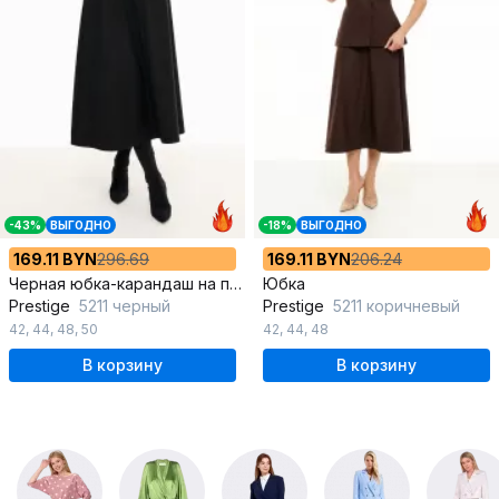
-43%
ВЫГОДНО
-18%
ВЫГОДНО
169.11 BYN
296.69
169.11 BYN
206.24
Черная юбка-карандаш на притачном поясе
Юбка
Prestige
5211 черный
Prestige
5211 коричневый
42
,
44
,
48
,
50
42
,
44
,
48
В корзину
В корзину