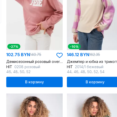
-27%
-10%
102.75 BYN
146.12 BYN
140.75
162.35
Демисезонный розовый oversize худи с начесом и принтом
HIT
0208 розовый
HIT
2014/1 бежевый
,
,
,
,
,
,
,
,
46
48
50
52
44
46
48
50
52
54
В корзину
В корзину