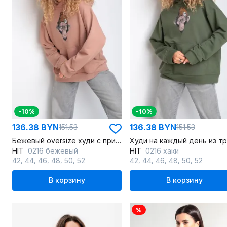
-10%
-10%
136.38 BYN
136.38 BYN
151.53
151.53
Бежевый oversize худи с принтом из трикотажа
HIT
0216 бежевый
HIT
0216 хаки
,
,
,
,
,
,
,
,
,
,
42
44
46
48
50
52
42
44
46
48
50
52
В корзину
В корзину
%