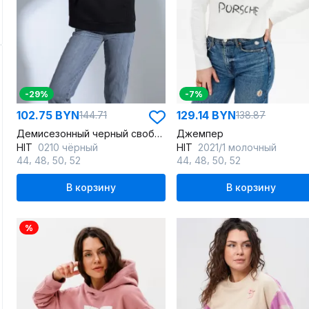
-29%
-7%
102.75 BYN
129.14 BYN
144.71
138.87
Демисезонный черный свободный худи с вышивкой и капюшоном
Джемпер
HIT
0210 чёрный
HIT
2021/1 молочный
,
,
,
,
,
,
44
48
50
52
44
48
50
52
В корзину
В корзину
%