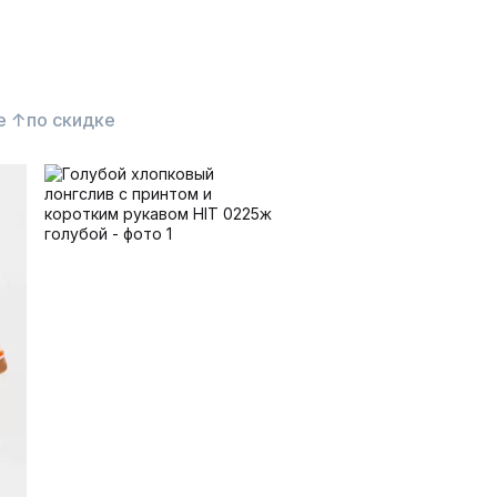
е ↑
по скидке