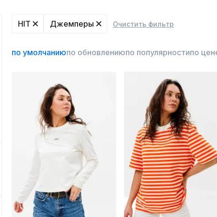
HIT
Джемперы
Очистить фильтр
по умолчанию
по обновлению
по популярности
по цен