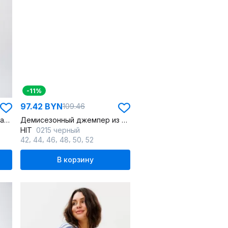
-11%
97.42 BYN
109.46
Джемпер и юбка из трикотажа и экокожи с вышивкой и карманами
Демисезонный джемпер из хлопка, черный, свободный крой
HIT
0215 черный
,
,
,
,
,
42
44
46
48
50
52
В корзину