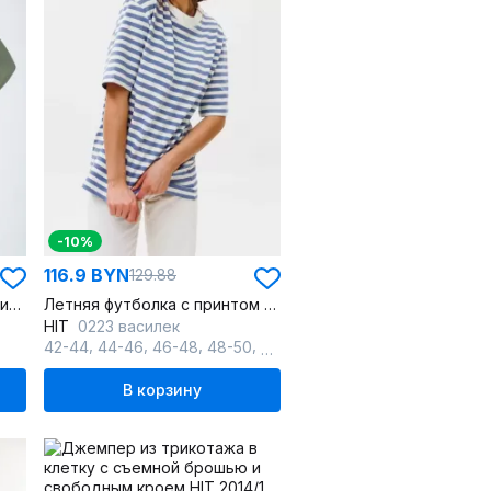
-10%
116.9 BYN
129.88
Худи на каждый день из трикотажа и хлопка, зеленое, oversize
Летняя футболка с принтом «be a traveler not a tourist»
HIT
0223 василек
,
,
,
,
,
42-44
44-46
46-48
48-50
50-52
52-54
В корзину