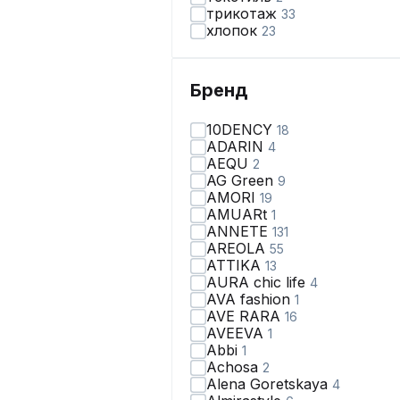
трикотаж
33
хлопок
23
Бренд
10DENCY
18
ADARIN
4
AEQU
2
AG Green
9
AMORI
19
AMUARt
1
ANNETE
131
AREOLA
55
ATTIKA
13
AURA chic life
4
AVA fashion
1
AVE RARA
16
AVEEVA
1
Abbi
1
Achosa
2
Alena Goretskaya
4