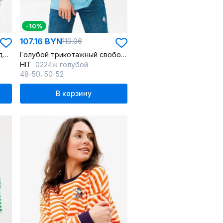
-10%
107.16 BYN
119.06
Хлопковый повседневный джемпер unisex с нашивкой
Голубой трикотажный свободный джемпер с принтом
HIT
0224ж голубой
,
48-50
50-52
В корзину