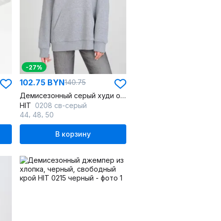
-27%
102.75 BYN
140.75
Демисезонный серый худи oversize с начесом и принтом
HIT
0208 св-серый
,
,
44
48
50
В корзину