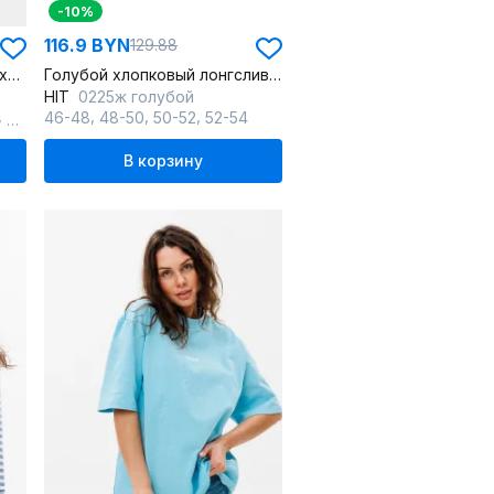
-10%
116.9 BYN
129.88
футболка unisex прямая из хлопкового трикотажа
Голубой хлопковый лонгслив с принтом и коротким рукавом
HIT
0225ж голубой
,
,
,
,
50-52
46-48
48-50
50-52
52-54
В корзину