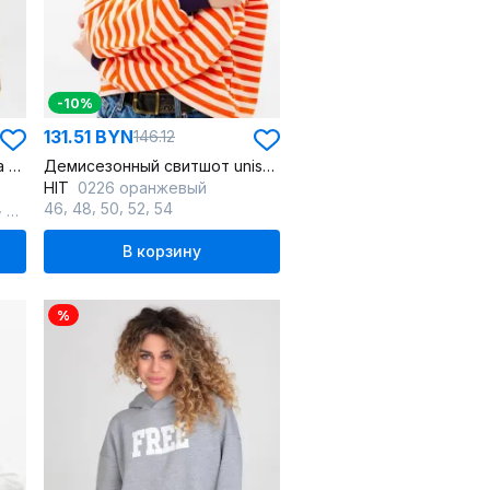
-10%
131.51 BYN
146.12
Летний футболка-подходка из хлопка с принтом
Демисезонный свитшот unisex из хлопкового трикотажа с нашивкой
HIT
0226 оранжевый
,
,
,
,
,
,
50-52
46
52-54
48
50
52
54
В корзину
%