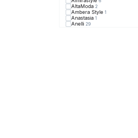
Almirastyle
6
AltaModa
2
Ambera Style
1
Anastasia
1
Anelli
29
Anna Majewska
4
Art Ribbon
9
Atelero
4
Avanti
1
Avenue
1
Azzara
1
BONADI
17
BRELA
7
BUNABOUTIQUE
5
BURO
2
BURVIN
10
Barbara Geratti by Elma
71
BegiModa
14
Belange
22
Belarusachka
1
Belinga
1
Bliss
73
Butеr
32