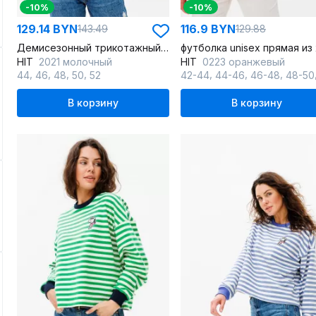
-10%
-10%
129.14 BYN
116.9 BYN
143.49
129.88
Демисезонный трикотажный джемпер с нашивкой
HIT
2021 молочный
HIT
0223 оранжевый
,
,
,
,
,
,
,
44
46
48
50
52
42-44
44-46
46-48
48-50
В корзину
В корзину