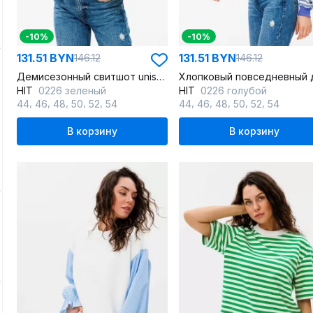
-10%
-10%
131.51 BYN
131.51 BYN
146.12
146.12
Демисезонный свитшот unisex из хлопка и трикотажа с нашивкой
HIT
0226 зеленый
HIT
0226 голубой
,
,
,
,
,
,
,
,
,
,
44
46
48
50
52
54
44
46
48
50
52
54
В корзину
В корзину