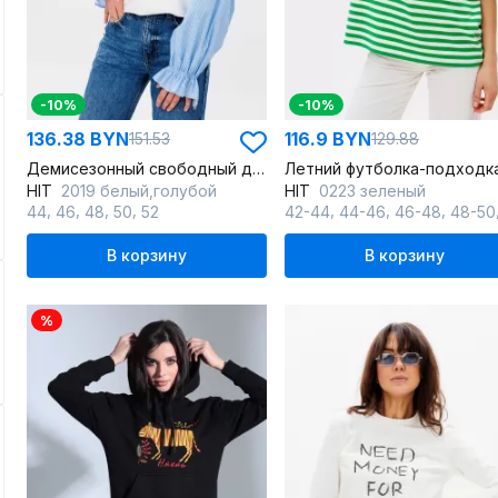
-10%
-10%
136.38 BYN
116.9 BYN
151.53
129.88
Демисезонный свободный джемпер из футера и блузочной ткани
HIT
2019 белый,голубой
HIT
0223 зеленый
,
,
,
,
,
,
,
44
46
48
50
52
42-44
44-46
46-48
48-50
В корзину
В корзину
%