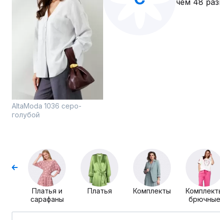
чем 48 раз
AltaModa 1036 серо-
голубой
Платья и
Платья
Комплекты
Комплект
сарафаны
брючны