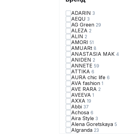
ADARIN
3
AEQU
3
AG Green
29
ALEZA
2
ALIN
2
AMORI
51
AMUARt
8
ANASTASIA MAK
4
ANIDEN
2
ANNETE
59
ATTIKA
6
AURA chic life
6
AVA fashion
1
AVE RARA
2
AVEEVA
1
AXXA
19
Abbi
37
Achosa
6
Aira Style
3
Alena Goretskaya
5
Algranda
23
Almirastyle
8