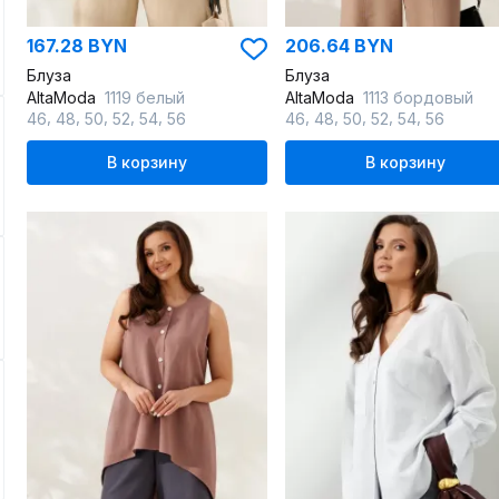
167.28 BYN
206.64 BYN
Блуза
Блуза
AltaModa
1119 белый
AltaModa
1113 бордовый
,
,
,
,
,
,
,
,
,
,
46
48
50
52
54
56
46
48
50
52
54
56
В корзину
В корзину