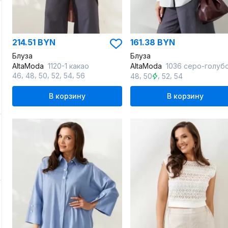
214.51 BYN
161.38 BYN
Блуза
Блуза
AltaModa
1120-1 какао
AltaModa
1036 серо-голуб
,
,
,
,
,
,
,
,
46
48
50
52
54
56
48
50
52
54
В корзину
В корзину