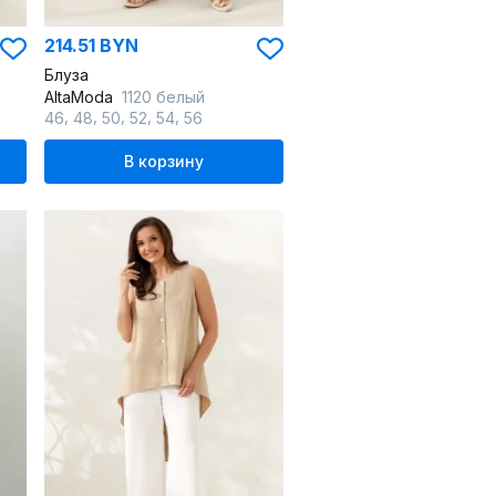
214.51 BYN
Блуза
AltaModa
1120 белый
,
,
,
,
,
46
48
50
52
54
56
В корзину