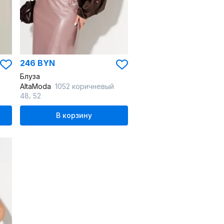
246 BYN
Блуза
AltaModa
1052 коричневый
,
48
52
В корзину