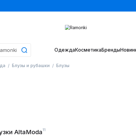
Одежда
Косметика
Бренды
Новин
да
Блузы и рубашки
Блузы
11
узки AltaModa