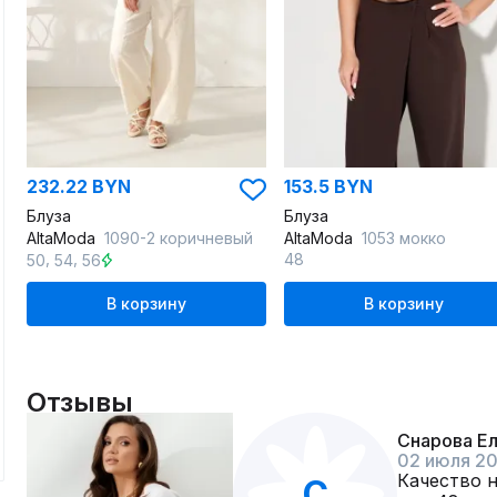
232.22 BYN
153.5 BYN
Блуза
Блуза
AltaModa
1090-2 коричневый
AltaModa
1053 мокко
,
,
48
50
54
56
В корзину
В корзину
Отзывы
Снарова Е
02 июля 2
Качество н
С