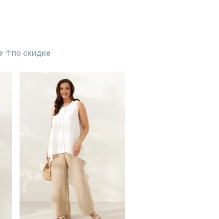
е ↑
по скидке