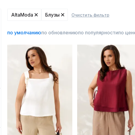
AltaModa
Блузы
Очистить фильтр
по умолчанию
по обновлению
по популярности
по цен