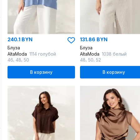
240.1 BYN
131.86 BYN
Блуза
Блуза
AltaModa
1114 голубой
AltaModa
1038 белый
,
,
,
,
46
48
50
48
50
52
В корзину
В корзину