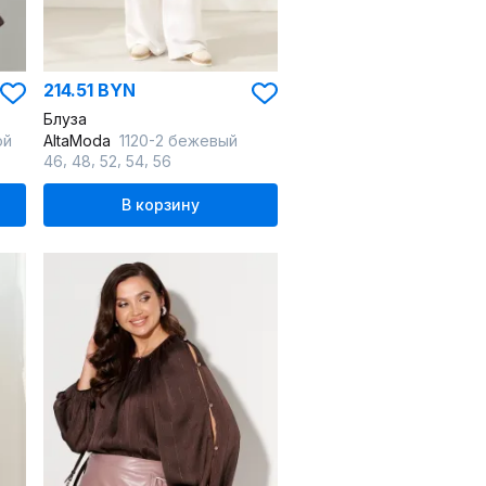
214.51 BYN
Блуза
ой
AltaModa
1120-2 бежевый
,
,
,
,
46
48
52
54
56
В корзину