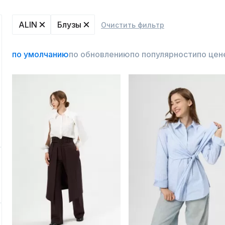
ALIN
Блузы
Очистить фильтр
по умолчанию
по обновлению
по популярности
по цен