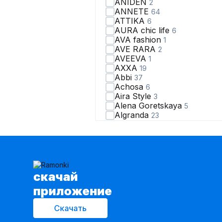
ANIDEN
2
ANNETE
64
ATTIKA
6
AURA chic life
6
AVA fashion
1
AVE RARA
2
AVEEVA
1
AXXA
19
Abbi
37
Achosa
6
Aira Style
3
Alena Goretskaya
5
Algranda
23
Almirastyle
8
AltaModa
11
Ambera Style
6
Anastasia
46
Andina
22
Andina city
47
cкачай
Anelli
365
приложение
Angelina & Сompany
6
Anna Majewska
14
Скачать
Art Ribbon
21
Atelero
8