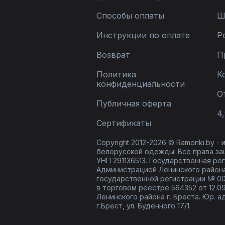
Djerza
2
Dolce Forma
7
Способы оплаты
Ш
Domna
11
ELLETTO
28
Инструкции по оплате
Р
ENZA
2
EOLA
76
Возврат
П
ERTANNO
5
EVA GRANT
31
Политика
К
Edibor
1
конфиденциальности
Elady
5
О
Elema
18
Публичная оферта
Erika
27
4,
Euromoda
13
Сертификаты
FLAIM
26
FOXY FOX
5
Copyright 2012-2026 © Ramonki.by -
Faufilure
9
белорусской одежды. Все права за
Felice Woman
1
УНП 291136513. Государственная реги
Femme & Devur
82
Администрацией Ленинского района
Fita
12
государственной регистрации № 00
Fortuna. Шан-Жан
7
в торговом реестре 564352 от 12.0
Friends
10
Ленинского района г. Бреста. Юр. а
GRATTO
1
г.Брест, ул. Буденного 17/1.
Gamma Gracia
1
Gizart
13