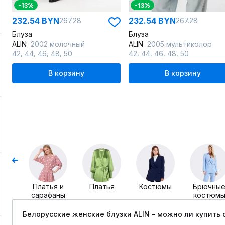
-13%
-13%
232.54 BYN
232.54 BYN
267.28
267.28
Блуза
Блуза
ALIN
2002 молочный
ALIN
2005 мультиколор
,
,
,
,
,
,
,
,
42
44
46
48
50
42
44
46
48
50
В корзину
В корзину
Платья и
Платья
Костюмы
Брючны
сарафаны
костюм
Белорусские женские блузки ALIN - можно ли купить 