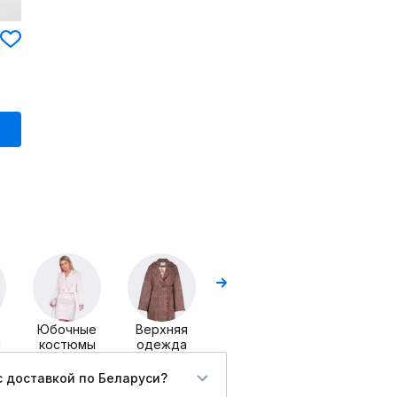
Куртки
Пальто
е
Юбочные
Верхняя
ы
костюмы
одежда
c доставкой по Беларуси?