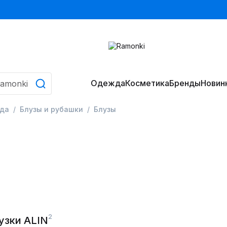
Одежда
Косметика
Бренды
Новин
да
Блузы и рубашки
Блузы
2
узки ALIN