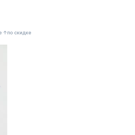
е ↑
по скидке