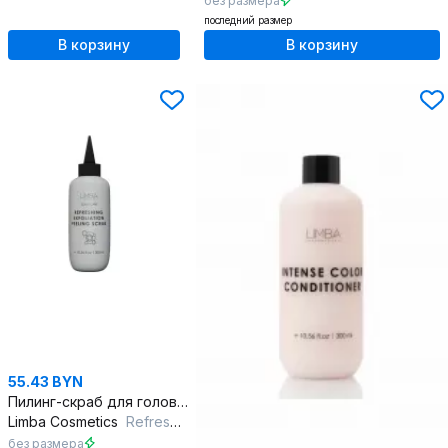
без размера
последний размер
В корзину
В корзину
55.43 BYN
Пилинг-скраб для головы АНА-кислоты салицилат натрия
Limba Cosmetics
Refreshing Exfoliation с АНА-кислотами и салицилатом натрия
без размера