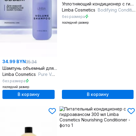
Уплотняющий кондиционер с гидролизованным кератином 300 мл
Limba Cosmetics
Bodifying Conditioner
без размера
последний размер
34.99 BYN
35.34
Шампунь объемный для тонких волос с комплексом витамиинов
Limba Cosmetics
Pure Volume Shampoo
без размера
последний размер
В корзину
В корзину