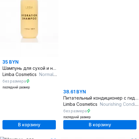
35 BYN
Шампунь для сухой и нормальной кожи головы с гиалуроновой кислотой
Limba Cosmetics
Normal&Dry Scalp Hydration Shampoo
без размера
последний размер
38.61 BYN
Питательный кондиционер с гидроавансом 300 мл
Limba Cosmetics
Nourishing Conditioner
без размера
последний размер
В корзину
В корзину