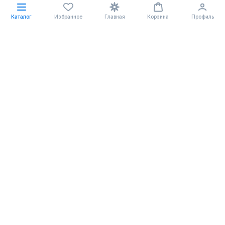
Каталог
Избранное
Главная
Корзина
Профиль
34.64 BYN
Несмываемое масло для волос с аргановым маслом 50 мл
Limba Cosmetics
Recharging Elixir
без размера
последний размер
34.64 BYN
Детокс-кондиционер для волос с кокосовым маслом 300 мл
Limba Cosmetics
Detox Detangling Conditioner
без размера
последний размер
В корзину
В корзину