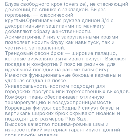
Блуза свободного кроя (oversize), не стесняющий 
движений,по спинке с закладкой. Вырез 
горловины — классический 
круглый.Оригинальные рукава длиной 3/4 с 
декоративными защипанми по манжету 
добавляют образу женственности. 
Асимметричный низ с закругленными краями 
позволяет носить блузу как навыпуск, так и 
частично заправленной.

Трендовый фасон брюк — широкие палаццо, 
которые визуально вытягивают силуэт. Высокая 
посадка и комфортный пояс на резинке  для 
идеальной посадки на разные типы фигур. 
Имеются функциональные боковые карманы и 
удобная сладка на поясе.

Универсальность-костюм подходит для 
городских прогулок или торжественных выходов.

Комфорт-ткань обеспечивает отличную 
терморегуляцию и воздухопроницаемость.

Коррекция фигуры-свободный силуэт блузы и 
вертикаль широких брюк скрывают нюансы и 
подходят для размеров Plus Size.

Высокое качество пошива-ровные швы и 
износостойкий материал гарантируют долгий 
срок службы изделия.