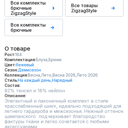
Все комплекты
Все товары
брючные
ZigzagStyle
ZigzagStyle
Все комплекты
брючные
О товаре
Рост
164
Комплектация
Блуза,
Брюки
Цвет
бежевый
Сезон
Демисезон
Коллекция
Весна,
Лето,
Весна 2026,
Лето 2026
Стиль
На каждый день,
Нарядный
Состав
Описание
Элегантный и лаконичный комплект в стиле 
«расслабленный шик», идеально подходящий для 
летнего гардероба и межсезонья. Нежный оттенок 
шампанского  подчеркивает благородство 
фактуры ткани и легко сочетается с любыми 
аксессуарами.
