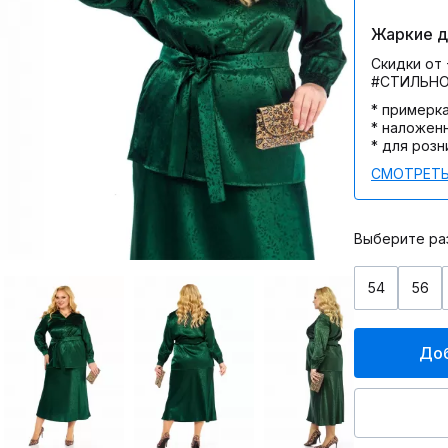
Жаркие дн
Скидки от 
#СТИЛЬН
* примерк
* наложен
* для розн
СМОТРЕТЬ
Выберите ра
54
56
Доб