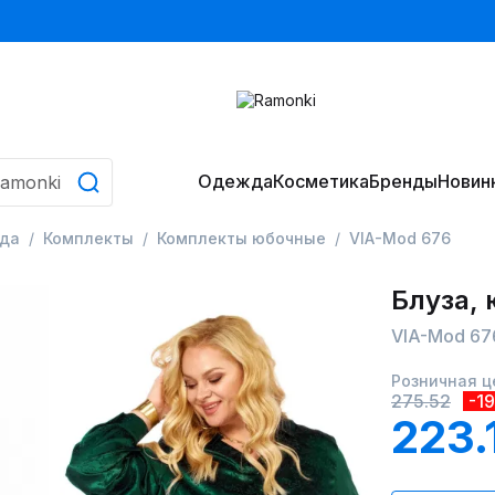
Одежда
Косметика
Бренды
Новин
да
Комплекты
Комплекты юбочные
VIA-Mod 676
Блуза,
VIA-Mod 67
Розничная ц
275.52
-1
223.