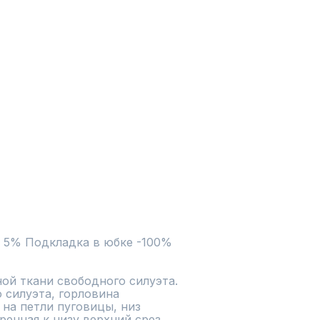
 5% Подкладка в юбке -100% 
ой ткани свободного силуэта. 
 силуэта, горловина 
на петли пуговицы, низ 
енная к низу верхний срез 