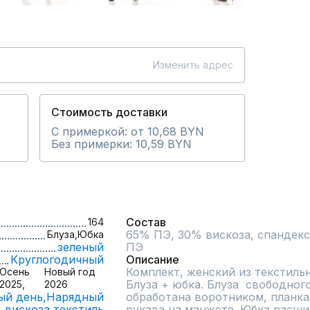
Изменить адрес
Стоимость доставки
С примеркой: от 10,68 BYN
Без примерки: 10,59 BYN
Состав
164
65% ПЭ, 30% вискоза, спандекс
Блуза,
Юбка
зеленый
Круглогодичный
Описание
Комплект, женский из текстильн
Осень
Новый год
Блуза + юбка. Блуза  свободного
2025,
2026
ый день,
Нарядный
обработана воротником, планка 
вискоза,
текстиль
рукава на манжете. Юбка расшир