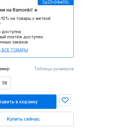
2д
22ч
34м
02c
и на Ramonki! ☀️
-10% на товары с меткой
О
а доступна
ный платёж доступен
ичных заказов
 ВСЕ ТОВАРЫ
змер
Таблица размеров
58
авить в корзину
Купить сейчас