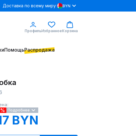
Доставка по всему миру
BYN
Профиль
Избранное
Корзина
ки
Помощь
Распродажа
 юбка
6
ена:
9%
Подробнее
17 BYN