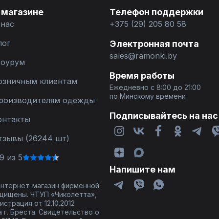
 магазине
Телефон поддержки
 нас
+375 (29) 205 80 58
лог
Электронная почта
sales@ramonki.by
оурум
Время работы
озничным клиентам
Ежедневно с 8:00 до 21:00
по Минскому времени
роизводителям одежды
Подписывайтесь на нас
онтакты
тзывы (26244 шт)
9 из 5
Напишите нам
 интернет-магазин фирменной
щищены. ЧТУП «Чиколетта»,
страция от 12.10.2012
 г. Бреста. Свидетельство о