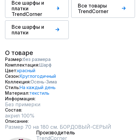
Все шарфы и
Все товары
платки
TrendCorner
TrendCorner
Все шарфы и
платки
О товаре
Размер
без размера
Комплектация
Шарф
Цвет
красный
Сезон
Круглогодичный
Коллекция
Осень-Зима
Стиль
На каждый день
Материал
текстиль
Информация
Без примерки
Состав
акрил 100%
Описание
Размер 70 на 180 см. БОРДОВЫЙ-СЕРЫЙ
Производитель
TrendCorner