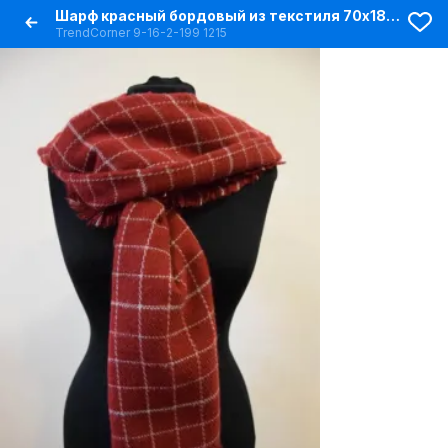
Шарф красный бордовый из текстиля 70х180 см для ежедневного стиля
TrendCorner 9-16-2-199 1215