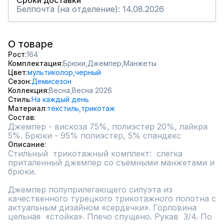
Сроки доставки
Белпочта (на отделение): 14.08.2026
О товаре
Рост
164
Комплектация
Брюки,
Джемпер,
Манжеты
Цвет
мультиколор,
черный
Сезон
Демисезон
Коллекция
Весна,
Весна 2026
Стиль
На каждый день
Материал
текстиль,
трикотаж
Состав
Джемпер - вискоза 75%, полиэстер 20%, лайкра 
5%. Брюки - 95% полиэстер, 5% спандекс
Описание
Стильный  трикотажный комплект:  слегка 
приталенный джемпер со съемными манжетами и 
брюки.

Джемпер полуприлегающего силуэта из 
качественного турецкого трикотажного полотна с 
актуальным дизайном «сердечки». Горловина 
цельная  «стойка». Плечо спущено. Рукав  3/4. По 