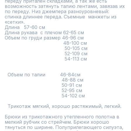
переду притален складками, а так же есть 
возможность затянуть талию лентами, завязав их 
по переду. Низ джемпера разноуровневый: 
спинка длиннее переда. Съемные  манжеты из 
«сетки». 

Длина   57-60 см 

Длина рукава  с плечом 62-65 см

Объем по груди размер 46-96 см

                                        48-100 см

                                         50-105 см

                                         52-109 см

                                         54-113 см

  Объем по талии          46-84см

                                       48-88 см

                                       50-91 см

                                       52-95 см

                                       54-102 см

  Трикотаж мягкий, хорошо растяжимый, легкий.

Брюки из трикотажного утепленного полотна в 
мелкий рубчик со стрейчем. Брюки хорошо 
тянуться по ширине. Полуприлегающего силуэта, 