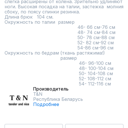
слегка расширены от колена. Зрительно удлиняют 
ноги. Высокая посадка на талии, застежка  молния 
сбоку, по поясу спинки резинка. 

Длина брюк   104 см.

Окружность по талии  размер 

                                                   46- 66 см-76 см

                                                   48- 74 см-84 см

                                                   50- 78 см-88 см

                                                   52- 82 см-92 см

                                                   54-86 см-96 см

Окружность по бедрам (ткань растяжима!) 

                                       размер 

                                                    46- 96-100 см

                                                    48- 100-104 см

                                                    50- 104-108 см

                                                    52- 108-112 см

                                                    54- 112-116 см
Производитель
T&N
Республика Беларусь
Подробнее