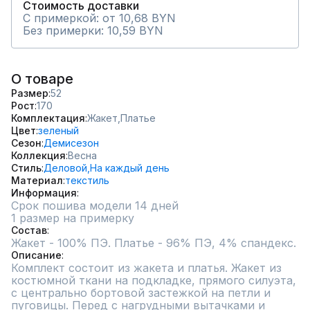
Стоимость доставки
С примеркой: от 10,68 BYN
Без примерки: 10,59 BYN
О товаре
Размер
52
Рост
170
Комплектация
Жакет,
Платье
Цвет
зеленый
Сезон
Демисезон
Коллекция
Весна
Стиль
Деловой,
На каждый день
Материал
текстиль
Информация
Срок пошива модели 14 дней
1 размер на примерку
Состав
Жакет - 100% ПЭ. Платье - 96% ПЭ, 4% спандекс.
Описание
Комплект состоит из жакета и платья. Жакет из 
костюмной ткани на подкладке, прямого силуэта, 
с центрально бортовой застежкой на петли и 
пуговицы. Перед с нагрудными вытачками и 