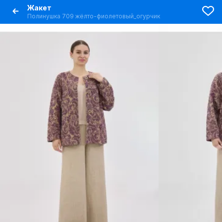
Жакет
Полинушка 709 жёлто-фиолетовый_огурчик