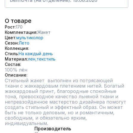
Белпочта (на отделение): 19.08.2026
О товаре
Рост
170
Комплектация
Жакет
Цвет
мультиколор
Сезон
Лето
Коллекция
Стиль
На каждый день
Материал
лен,
текстиль
Состав
100% лён
Описание
Стильный жакет  выполнен из потрясающей  
ткани с жаккардовым плетением нитей. Богатый 
жаккардовый принт, благородные спокойные 
тона, превосходное качество льняной ткани и 
непревзойденное мастерство дизайнера помогут 
создать стильный и эффектный образ. Он может 
быть не только деловым, но и романтичным, 
свободным, и обязательно ярким, 
индивидуальным.
Производитель